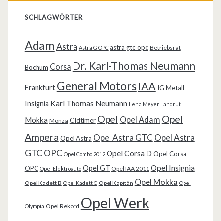
SCHLAGWÖRTER
Adam
Astra
astra gtc opc
Betriebsrat
Astra G OPC
Dr. Karl-Thomas Neumann
Corsa
Bochum
General Motors
IAA
Frankfurt
IG Metall
Karl Thomas Neumann
Insignia
Lena Meyer Landrut
Opel
Opel
Opel Adam
Mokka
Oldtimer
Monza
Ampera
Opel Astra GTC
Opel Astra
Opel Astra
GTC OPC
Opel Corsa D
Opel Corsa
Opel Combo 2012
Opel Insignia
Opel GT
OPC
Opel IAA 2011
Opel Elektroauto
Opel Mokka
Opel Kadett B
Opel Kapitän
Opel Kadett C
Opel
Opel Werk
Opel Rekord
Olympia