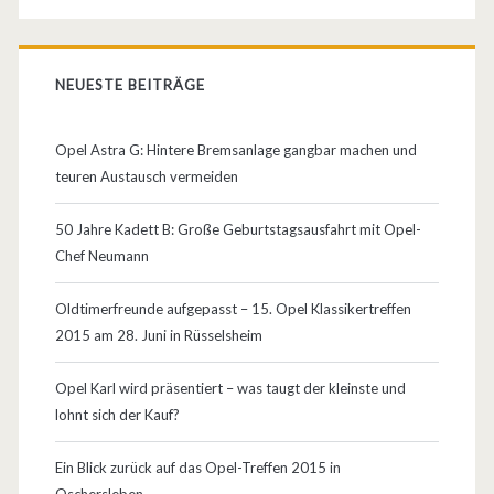
r
k
NEUESTE BEITRÄGE
s
f
Opel Astra G: Hintere Bremsanlage gangbar machen und
l
teuren Austausch vermeiden
ä
50 Jahre Kadett B: Große Geburtstagsausfahrt mit Opel-
c
Chef Neumann
h
Oldtimerfreunde aufgepasst – 15. Opel Klassikertreffen
e
2015 am 28. Juni in Rüsselsheim
n
Opel Karl wird präsentiert – was taugt der kleinste und
lohnt sich der Kauf?
Ein Blick zurück auf das Opel-Treffen 2015 in
Oschersleben