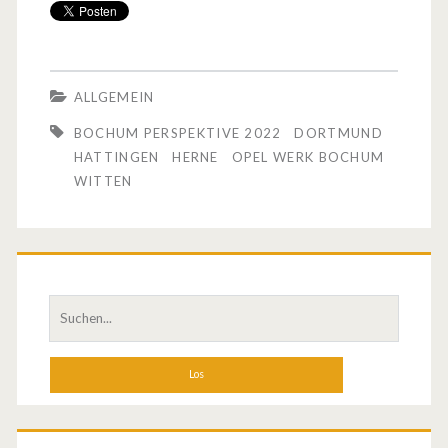
o
ß
e
ALLGEMEIN
s
BOCHUM PERSPEKTIVE 2022
DORTMUND
I
HATTINGEN
HERNE
OPEL WERK BOCHUM
WITTEN
n
t
e
r
S
u
e
c
s
h
e
s
n
e