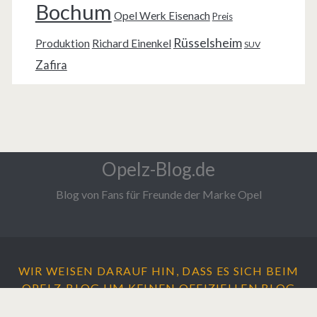
Bochum
Opel Werk Eisenach
Preis
Rüsselsheim
Produktion
Richard Einenkel
SUV
Zafira
Opelz-Blog.de
Blog von Fans für Freunde der Marke Opel
WIR WEISEN DARAUF HIN, DASS ES SICH BEIM
OPELZ-BLOG UM
KEINEN
OFFIZIELLEN BLOG
DER ADAM OPEL AG HANDELT.