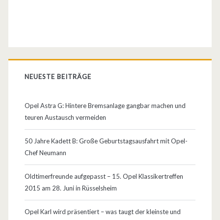
a
g
n
e
NEUESTE BEITRÄGE
Opel Astra G: Hintere Bremsanlage gangbar machen und
teuren Austausch vermeiden
50 Jahre Kadett B: Große Geburtstagsausfahrt mit Opel-
Chef Neumann
Oldtimerfreunde aufgepasst – 15. Opel Klassikertreffen
2015 am 28. Juni in Rüsselsheim
Opel Karl wird präsentiert – was taugt der kleinste und