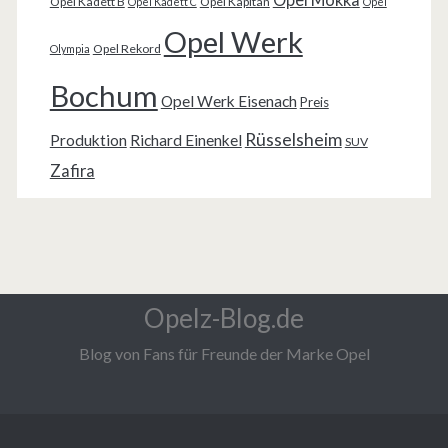
Opel Kadett B
Opel Kapitän
Opel Kadett C
Opel
Opel Werk
Opel Rekord
Olympia
Bochum
Opel Werk Eisenach
Preis
Rüsselsheim
Produktion
Richard Einenkel
SUV
Zafira
Opelz-Blog.de
Blog von Fans für Freunde der Marke Opel