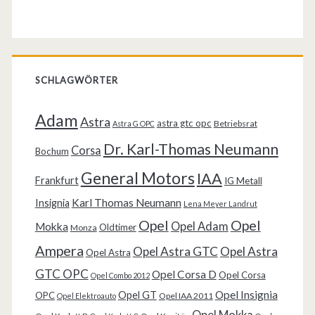
SCHLAGWÖRTER
Adam
Astra
astra gtc opc
Betriebsrat
Astra G OPC
Dr. Karl-Thomas Neumann
Corsa
Bochum
General Motors
IAA
Frankfurt
IG Metall
Karl Thomas Neumann
Insignia
Lena Meyer Landrut
Opel
Opel
Opel Adam
Mokka
Oldtimer
Monza
Ampera
Opel Astra GTC
Opel Astra
Opel Astra
GTC OPC
Opel Corsa D
Opel Corsa
Opel Combo 2012
Opel Insignia
Opel GT
OPC
Opel IAA 2011
Opel Elektroauto
Opel Mokka