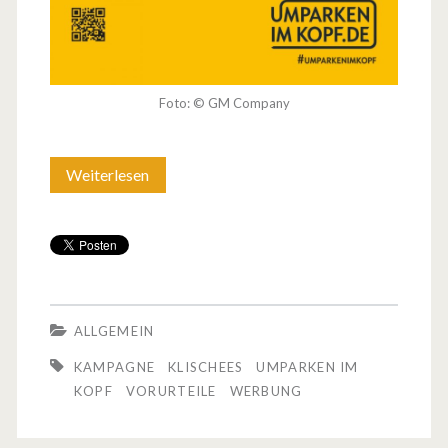
Foto: © GM Company
Weiterlesen
„
U
m
p
a
ALLGEMEIN
r
KAMPAGNE
KLISCHEES
UMPARKEN IM
k
KOPF
VORURTEILE
WERBUNG
e