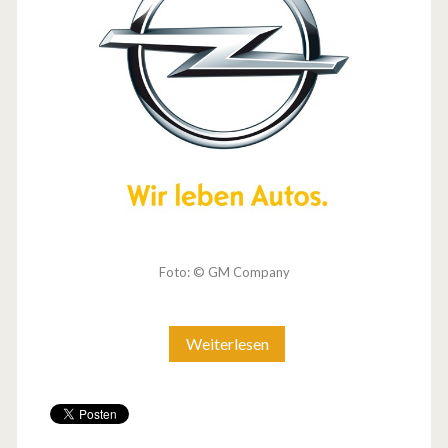
Foto: © GM Company
Weiterlesen
N
e
u