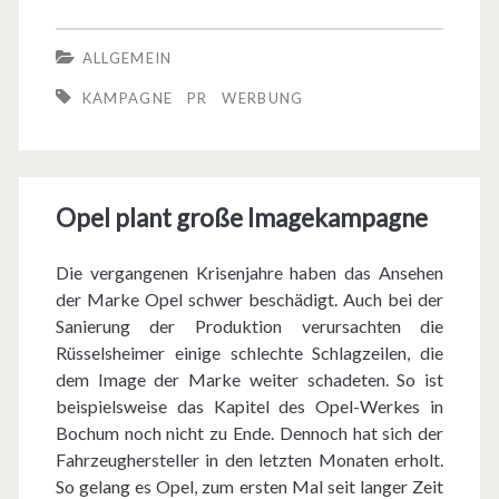
e
K
ALLGEMEIN
a
KAMPAGNE
PR
WERBUNG
m
p
a
Opel plant große Imagekampagne
g
Die vergangenen Krisenjahre haben das Ansehen
n
der Marke Opel schwer beschädigt. Auch bei der
e
Sanierung der Produktion verursachten die
Rüsselsheimer einige schlechte Schlagzeilen, die
s
dem Image der Marke weiter schadeten. So ist
o
beispielsweise das Kapitel des Opel-Werkes in
Bochum noch nicht zu Ende. Dennoch hat sich der
r
Fahrzeughersteller in den letzten Monaten erholt.
g
So gelang es Opel, zum ersten Mal seit langer Zeit