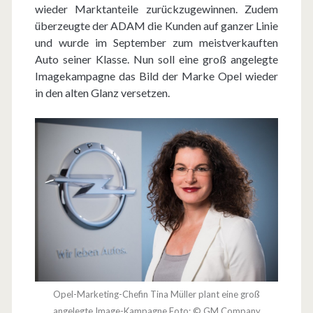
wieder Marktanteile zurückzugewinnen. Zudem
t
überzeugte der ADAM die Kunden auf ganzer Linie
f
und wurde im September zum meistverkauften
Auto seiner Klasse. Nun soll eine groß angelegte
ü
Imagekampagne das Bild der Marke Opel wieder
r
in den alten Glanz versetzen.
G
e
s
p
r
ä
c
h
Opel-Marketing-Chefin Tina Müller plant eine groß
angelegte Image-Kampagne Foto: © GM Company