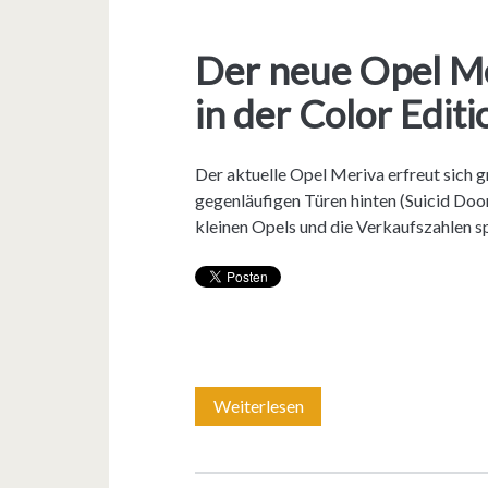
Der neue Opel M
in der Color Editi
Der aktuelle Opel Meriva erfreut sich g
gegenläufigen Türen hinten (Suicid Doors
kleinen Opels und die Verkaufszahlen sp
Weiterlesen
D
e
r