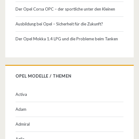
r
Der Opel Corsa OPC – der sportliche unter den Kleinen
n
e
Ausbildung bei Opel – Sicherheit für die Zukunft?
e
Der Opel Mokka 1.4 LPG und die Probleme beim Tanken
OPEL MODELLE / THEMEN
Activa
Adam
Admiral
Agila