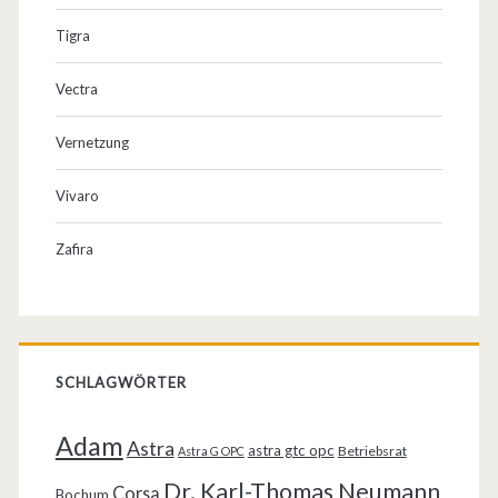
Tigra
Vectra
Vernetzung
Vivaro
Zafira
SCHLAGWÖRTER
Adam
Astra
astra gtc opc
Betriebsrat
Astra G OPC
Dr. Karl-Thomas Neumann
Corsa
Bochum