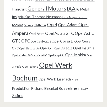
General Motors
IAA
Frankfurt
IG Metall
Karl Thomas Neumann
Insignia
Lena Meyer Landrut
Opel
Opel
Opel Adam
Mokka
Oldtimer
Monza
Ampera
Opel Astra GTC
Opel Astra
Opel Astra
GTC OPC
Opel Corsa D
Opel Corsa
Opel Combo 2012
Opel Insignia
Opel GT
OPC
Opel IAA 2011
Opel Elektroauto
Opel Mokka
Opel Kadett B
Opel Kapitän
Opel Kadett C
Opel
Opel Werk
Opel Rekord
Olympia
Bochum
Opel Werk Eisenach
Preis
Rüsselsheim
Produktion
Richard Einenkel
SUV
Zafira