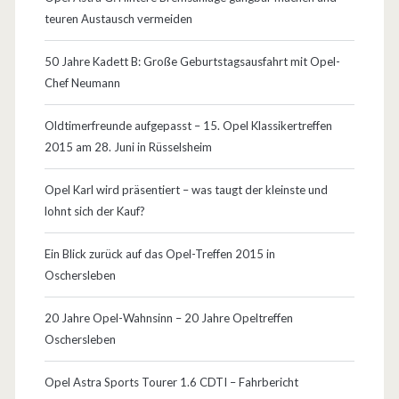
u
teuren Austausch vermeiden
f
50 Jahre Kadett B: Große Geburtstagsausfahrt mit Opel-
E
Chef Neumann
u
Oldtimerfreunde aufgepasst – 15. Opel Klassikertreffen
r
2015 am 28. Juni in Rüsselsheim
o
Opel Karl wird präsentiert – was taugt der kleinste und
p
lohnt sich der Kauf?
a
Ein Blick zurück auf das Opel-Treffen 2015 in
-
Oschersleben
T
20 Jahre Opel-Wahnsinn – 20 Jahre Opeltreffen
o
Oschersleben
u
Opel Astra Sports Tourer 1.6 CDTI – Fahrbericht