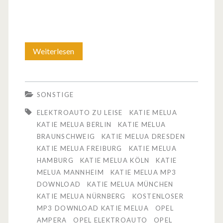
Weiterlesen
D
e
r
SONSTIGE
n
ELEKTROAUTO ZU LEISE
KATIE MELUA
e
KATIE MELUA BERLIN
KATIE MELUA
BRAUNSCHWEIG
KATIE MELUA DRESDEN
u
KATIE MELUA FREIBURG
KATIE MELUA
e
HAMBURG
KATIE MELUA KÖLN
KATIE
MELUA MANNHEIM
KATIE MELUA MP3
O
DOWNLOAD
KATIE MELUA MÜNCHEN
p
KATIE MELUA NÜRNBERG
KOSTENLOSER
MP3 DOWNLOAD KATIE MELUA
OPEL
e
AMPERA
OPEL ELEKTROAUTO
OPEL