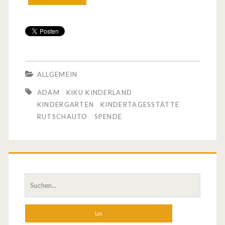
p
e
l
k
ALLGEMEIN
ü
ADAM
KIKU KINDERLAND
m
KINDERGARTEN
KINDERTAGESSTÄTTE
RUTSCHAUTO
SPENDE
m
e
r
t
S
u
s
c
i
h