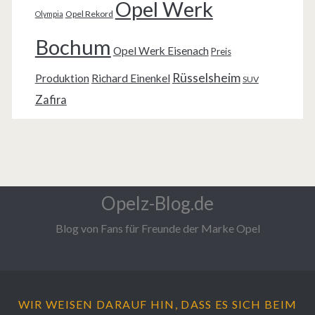
Opel Werk
Opel Rekord
Olympia
Bochum
Opel Werk Eisenach
Preis
Rüsselsheim
Produktion
Richard Einenkel
SUV
Zafira
Opelz-Blog.de
Blog von Fans für Freunde der Marke Opel
WIR WEISEN DARAUF HIN, DASS ES SICH BEIM