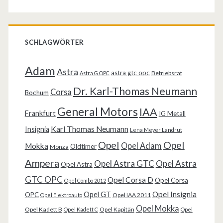
SCHLAGWÖRTER
Adam
Astra
astra gtc opc
Betriebsrat
Astra G OPC
Dr. Karl-Thomas Neumann
Corsa
Bochum
General Motors
IAA
Frankfurt
IG Metall
Karl Thomas Neumann
Insignia
Lena Meyer Landrut
Opel
Opel
Opel Adam
Mokka
Oldtimer
Monza
Ampera
Opel Astra GTC
Opel Astra
Opel Astra
GTC OPC
Opel Corsa D
Opel Corsa
Opel Combo 2012
Opel Insignia
Opel GT
OPC
Opel IAA 2011
Opel Elektroauto
Opel Mokka
Opel Kadett B
Opel Kapitän
Opel Kadett C
Opel