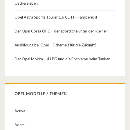
Oschersleben
e
r
Opel Astra Sports Tourer 1.6 CDTI – Fahrbericht
t
Der Opel Corsa OPC – der sportliche unter den Kleinen
r
Ausbildung bei Opel – Sicherheit für die Zukunft?
e
f
Der Opel Mokka 1.4 LPG und die Probleme beim Tanken
f
e
n
OPEL MODELLE / THEMEN
2
Activa
0
1
Adam