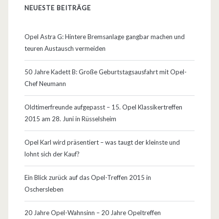
5
NEUESTE BEITRÄGE
.
O
Opel Astra G: Hintere Bremsanlage gangbar machen und
teuren Austausch vermeiden
p
e
50 Jahre Kadett B: Große Geburtstagsausfahrt mit Opel-
Chef Neumann
l
K
Oldtimerfreunde aufgepasst – 15. Opel Klassikertreffen
2015 am 28. Juni in Rüsselsheim
l
a
Opel Karl wird präsentiert – was taugt der kleinste und
lohnt sich der Kauf?
s
s
Ein Blick zurück auf das Opel-Treffen 2015 in
Oschersleben
i
k
20 Jahre Opel-Wahnsinn – 20 Jahre Opeltreffen