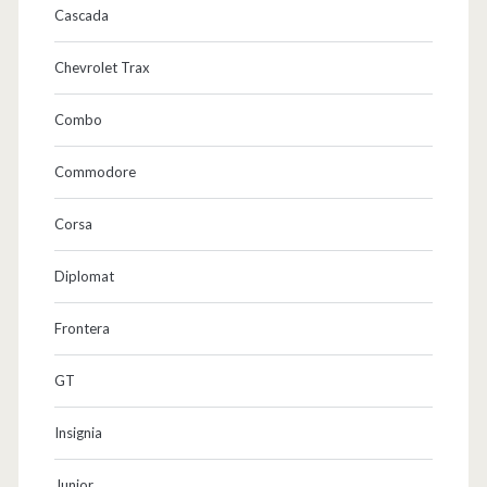
Cascada
ü
Chevrolet Trax
s
s
Combo
e
Commodore
l
Corsa
s
h
Diplomat
e
Frontera
i
GT
m
Insignia
Junior