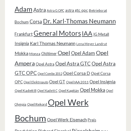
Adam
Astra
astra gtc opc
Betriebsrat
Astra G OPC
Dr. Karl-Thomas Neumann
Corsa
Bochum
General Motors
IAA
Frankfurt
IG Metall
Karl Thomas Neumann
Insignia
Lena Meyer Landrut
Opel
Opel
Opel Adam
Mokka
Oldtimer
Monza
Ampera
Opel Astra GTC
Opel Astra
Opel Astra
GTC OPC
Opel Corsa D
Opel Corsa
Opel Combo 2012
Opel Insignia
Opel GT
OPC
Opel IAA 2011
Opel Elektroauto
Opel Mokka
Opel Kadett B
Opel Kapitän
Opel Kadett C
Opel
Opel Werk
Opel Rekord
Olympia
Bochum
Opel Werk Eisenach
Preis
Rüsselsheim