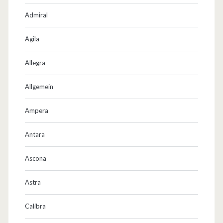
5
Admiral
a
Agila
m
2
Allegra
8
Allgemein
.
Ampera
J
u
Antara
n
Ascona
i
Astra
i
n
Calibra
R