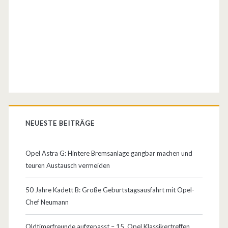
e
2
(
O
p
e
l
NEUESTE BEITRÄGE
A
Opel Astra G: Hintere Bremsanlage gangbar machen und
s
teuren Austausch vermeiden
c
50 Jahre Kadett B: Große Geburtstagsausfahrt mit Opel-
o
Chef Neumann
n
Oldtimerfreunde aufgepasst – 15. Opel Klassikertreffen