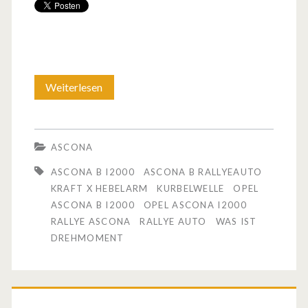
Weiterlesen
F
o
t
ASCONA
o
ASCONA B I2000
ASCONA B RALLYEAUTO
s
KRAFT X HEBELARM
KURBELWELLE
OPEL
ASCONA B I2000
OPEL ASCONA I2000
:
RALLYE ASCONA
RALLYE AUTO
WAS IST
O
DREHMOMENT
p
e