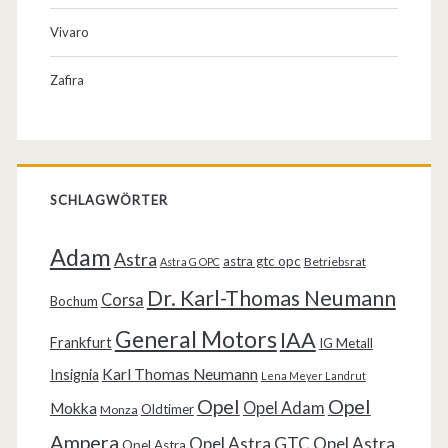
Vivaro
Zafira
SCHLAGWÖRTER
Adam
Astra
astra gtc opc
Betriebsrat
Astra G OPC
Dr. Karl-Thomas Neumann
Corsa
Bochum
General Motors
IAA
Frankfurt
IG Metall
Karl Thomas Neumann
Insignia
Lena Meyer Landrut
Opel
Opel
Opel Adam
Mokka
Oldtimer
Monza
Ampera
Opel Astra GTC
Opel Astra
Opel Astra