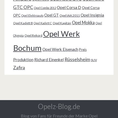
GTC OPC
Opel Corsa D
Opel Corsa
Opel Combo 2012
Opel Insignia
Opel GT
OPC
Opel IAA 2011
Opel Elektroauto
Opel Mokka
Opel Kadett B
Opel Kapitän
Opel Kadett C
Opel
Opel Werk
Opel Rekord
Olympia
Bochum
Opel Werk Eisenach
Preis
Rüsselsheim
Produktion
Richard Einenkel
SUV
Zafira
Opelz-Blog.de
Blog von Fans für Freunde der Marke Opel