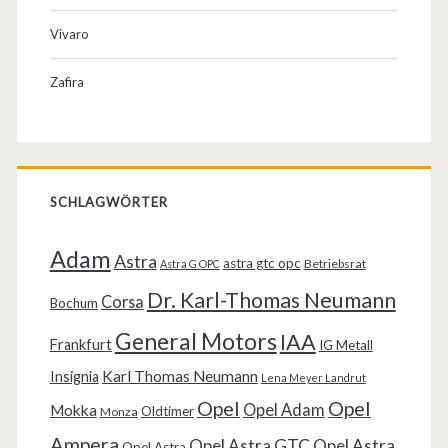
Vivaro
Zafira
SCHLAGWÖRTER
Adam
Astra
astra gtc opc
Betriebsrat
Astra G OPC
Dr. Karl-Thomas Neumann
Corsa
Bochum
General Motors
IAA
Frankfurt
IG Metall
Karl Thomas Neumann
Insignia
Lena Meyer Landrut
Opel
Opel
Opel Adam
Mokka
Oldtimer
Monza
Ampera
Opel Astra GTC
Opel Astra
Opel Astra