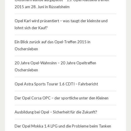
2015 am 28. Juni in Rüsselsheim
s
t
Opel Karl wird präsentiert – was taugt der kleinste und
lohnt sich der Kauf?
e
A
Ein Blick zurück auf das Opel-Treffen 2015 in
Oschersleben
s
t
20 Jahre Opel-Wahnsinn – 20 Jahre Opeltreffen
Oschersleben
r
a
Opel Astra Sports Tourer 1.6 CDTI – Fahrbericht
a
Der Opel Corsa OPC – der sportliche unter den Kleinen
l
Ausbildung bei Opel – Sicherheit für die Zukunft?
l
e
Der Opel Mokka 1.4 LPG und die Probleme beim Tanken