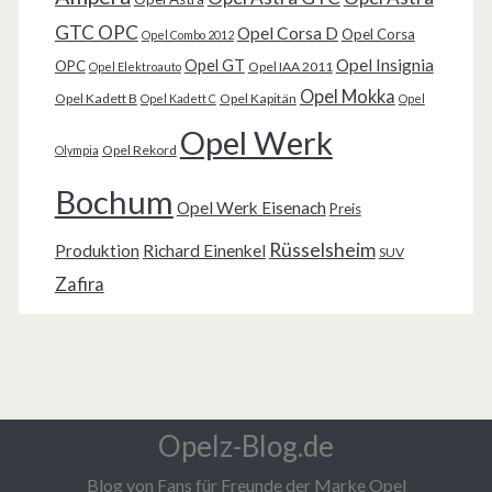
GTC OPC
Opel Corsa D
Opel Corsa
Opel Combo 2012
Opel Insignia
Opel GT
OPC
Opel IAA 2011
Opel Elektroauto
Opel Mokka
Opel Kadett B
Opel Kapitän
Opel Kadett C
Opel
Opel Werk
Opel Rekord
Olympia
Bochum
Opel Werk Eisenach
Preis
Rüsselsheim
Produktion
Richard Einenkel
SUV
Zafira
Opelz-Blog.de
Blog von Fans für Freunde der Marke Opel