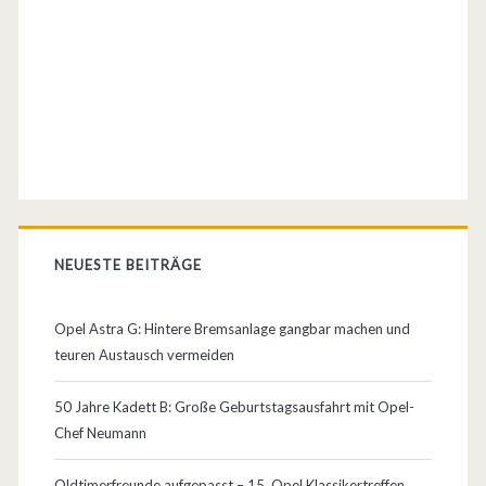
2
0
1
2
–
d
e
NEUESTE BEITRÄGE
r
s
Opel Astra G: Hintere Bremsanlage gangbar machen und
teuren Austausch vermeiden
t
ä
50 Jahre Kadett B: Große Geburtstagsausfahrt mit Opel-
Chef Neumann
r
k
Oldtimerfreunde aufgepasst – 15. Opel Klassikertreffen