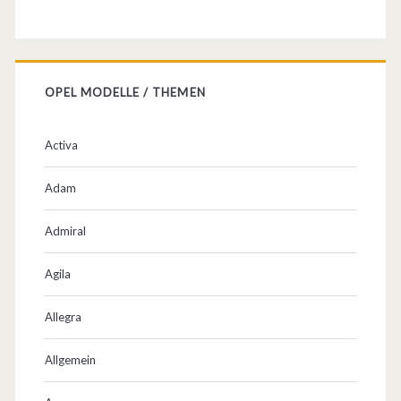
r
Z
e
OPEL MODELLE / THEMEN
i
t
Activa
e
Adam
n
Admiral
(
a
Agila
b
Allegra
W
Allgemein
e