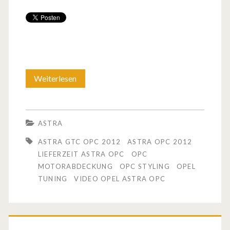
Weiterlesen
V
i
d
ASTRA
e
ASTRA GTC OPC 2012
ASTRA OPC 2012
o
LIEFERZEIT ASTRA OPC
OPC
MOTORABDECKUNG
OPC STYLING
OPEL
:
TUNING
VIDEO OPEL ASTRA OPC
O
p
e