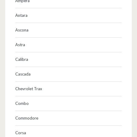
r
Ampera
k
Antara
)
Ascona
Astra
Calibra
Cascada
Chevrolet Trax
Combo
Commodore
Corsa