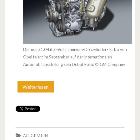
e
i
z
y
Der neue 1.0-Liter-Vollaluminium-Dreizylinder-Turbo von
l
Opel feiert im September auf der Internationalen
Automobilausstellung sein Debüt Foto: © GM Company
i
n
Weiterlesen
O
d
p
e
e
r
l
p
ALLGEMEIN