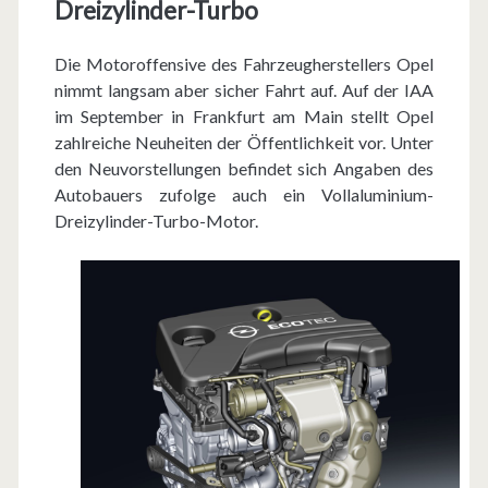
Dreizylinder-Turbo
n
t
Die Motoroffensive des Fahrzeugherstellers Opel
i
nimmt langsam aber sicher Fahrt auf. Auf der IAA
im September in Frankfurt am Main stellt Opel
e
zahlreiche Neuheiten der Öffentlichkeit vor. Unter
r
den Neuvorstellungen befindet sich Angaben des
Autobauers zufolge auch ein Vollaluminium-
t
Dreizylinder-Turbo-Motor.
n
e
u
e
n
D
r