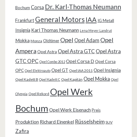
Dr. Karl-Thomas Neumann
Corsa
Bochum
General Motors
IAA
Frankfurt
IG Metall
Karl Thomas Neumann
Insignia
Lena Meyer Landrut
Opel
Opel
Opel Adam
Mokka
Oldtimer
Monza
Ampera
Opel Astra GTC
Opel Astra
Opel Astra
GTC OPC
Opel Corsa D
Opel Corsa
Opel Combo 2012
Opel Insignia
Opel GT
OPC
Opel IAA 2011
Opel Elektroauto
Opel Mokka
Opel Kadett B
Opel Kapitän
Opel Kadett C
Opel
Opel Werk
Opel Rekord
Olympia
Bochum
Opel Werk Eisenach
Preis
Rüsselsheim
Produktion
Richard Einenkel
SUV
Zafira