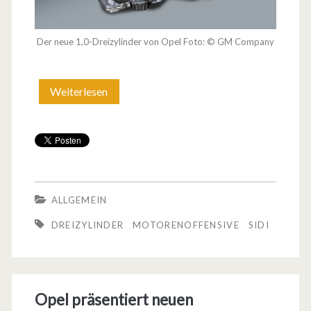
Der neue 1,0-Dreizylinder von Opel Foto: © GM Company
Weiterlesen
O
p
e
l
p
ALLGEMEIN
r
DREIZYLINDER
MOTORENOFFENSIVE
SIDI
ä
s
e
Opel präsentiert neuen