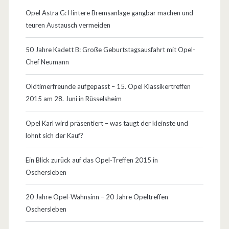
e
Opel Astra G: Hintere Bremsanlage gangbar machen und
r
teuren Austausch vermeiden
-
50 Jahre Kadett B: Große Geburtstagsausfahrt mit Opel-
T
Chef Neumann
u
Oldtimerfreunde aufgepasst – 15. Opel Klassikertreffen
r
2015 am 28. Juni in Rüsselsheim
b
Opel Karl wird präsentiert – was taugt der kleinste und
o
lohnt sich der Kauf?
Ein Blick zurück auf das Opel-Treffen 2015 in
Oschersleben
20 Jahre Opel-Wahnsinn – 20 Jahre Opeltreffen
Oschersleben