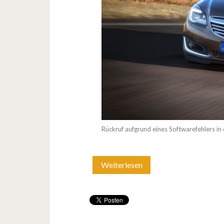
Rückruf aufgrund eines Softwarefehlers 
Weiterlesen
I
n
s
i