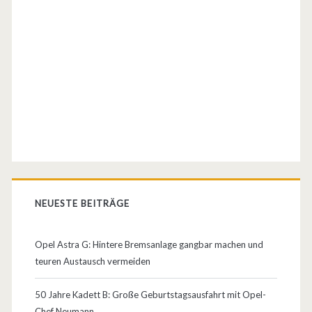
e
n
F
a
k
t
e
n
NEUESTE BEITRÄGE
a
b
Opel Astra G: Hintere Bremsanlage gangbar machen und
e
teuren Austausch vermeiden
r
50 Jahre Kadett B: Große Geburtstagsausfahrt mit Opel-
e
Chef Neumann