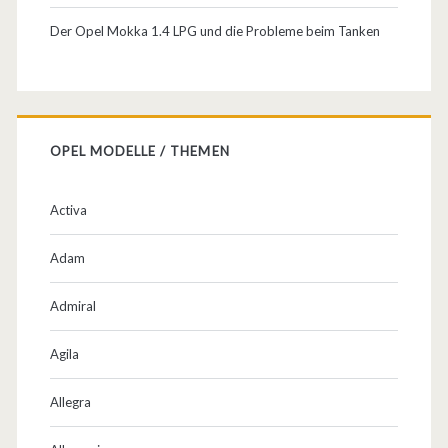
o
Der Opel Mokka 1.4 LPG und die Probleme beim Tanken
/
E
m
OPEL MODELLE / THEMEN
b
l
Activa
e
Adam
m
?
Admiral
!
Agila
Allegra