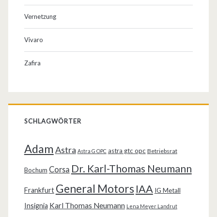
Vernetzung
Vivaro
Zafira
SCHLAGWÖRTER
Adam
Astra
astra gtc opc
Betriebsrat
Astra G OPC
Dr. Karl-Thomas Neumann
Corsa
Bochum
General Motors
IAA
Frankfurt
IG Metall
Karl Thomas Neumann
Insignia
Lena Meyer Landrut