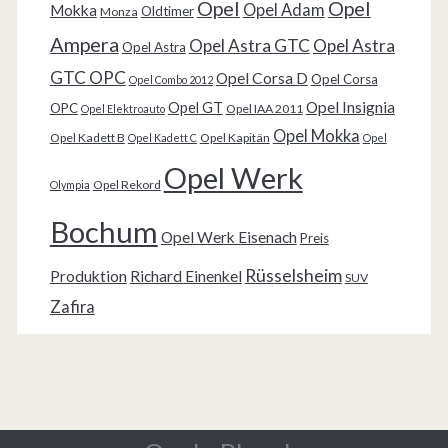
Opel
Opel
Opel Adam
Mokka
Oldtimer
Monza
Ampera
Opel Astra GTC
Opel Astra
Opel Astra
GTC OPC
Opel Corsa D
Opel Corsa
Opel Combo 2012
Opel Insignia
Opel GT
OPC
Opel IAA 2011
Opel Elektroauto
Opel Mokka
Opel Kadett B
Opel Kapitän
Opel Kadett C
Opel
Opel Werk
Opel Rekord
Olympia
Bochum
Opel Werk Eisenach
Preis
Rüsselsheim
Produktion
Richard Einenkel
SUV
Zafira