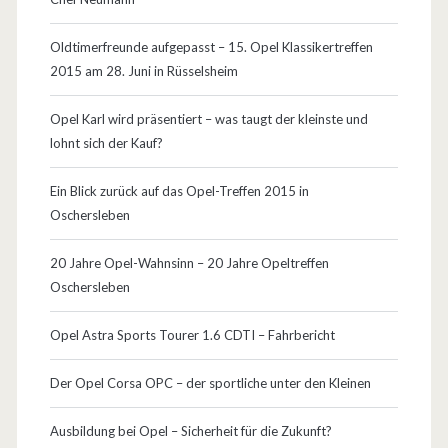
i
Oldtimerfreunde aufgepasst – 15. Opel Klassikertreffen
n
2015 am 28. Juni in Rüsselsheim
F
Opel Karl wird präsentiert – was taugt der kleinste und
o
lohnt sich der Kauf?
t
Ein Blick zurück auf das Opel-Treffen 2015 in
o
Oschersleben
v
20 Jahre Opel-Wahnsinn – 20 Jahre Opeltreffen
o
Oschersleben
m
Opel Astra Sports Tourer 1.6 CDTI – Fahrbericht
L
Der Opel Corsa OPC – der sportliche unter den Kleinen
o
g
Ausbildung bei Opel – Sicherheit für die Zukunft?