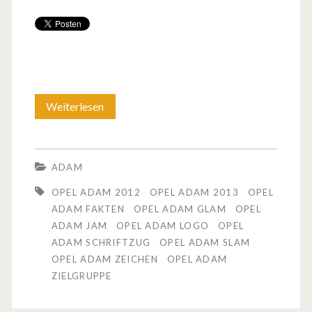
Weiterlesen
O
p
e
ADAM
l
OPEL ADAM 2012
OPEL ADAM 2013
OPEL
A
ADAM FAKTEN
OPEL ADAM GLAM
OPEL
ADAM JAM
OPEL ADAM LOGO
OPEL
d
ADAM SCHRIFTZUG
OPEL ADAM SLAM
a
OPEL ADAM ZEICHEN
OPEL ADAM
ZIELGRUPPE
m
–