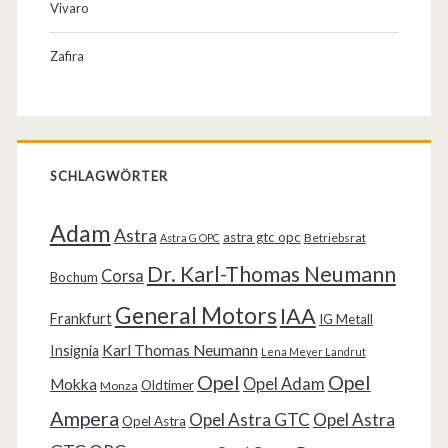
Vivaro
Zafira
SCHLAGWÖRTER
Adam
Astra
astra gtc opc
Betriebsrat
Astra G OPC
Dr. Karl-Thomas Neumann
Corsa
Bochum
General Motors
IAA
Frankfurt
IG Metall
Karl Thomas Neumann
Insignia
Lena Meyer Landrut
Opel
Opel
Opel Adam
Mokka
Oldtimer
Monza
Ampera
Opel Astra GTC
Opel Astra
Opel Astra