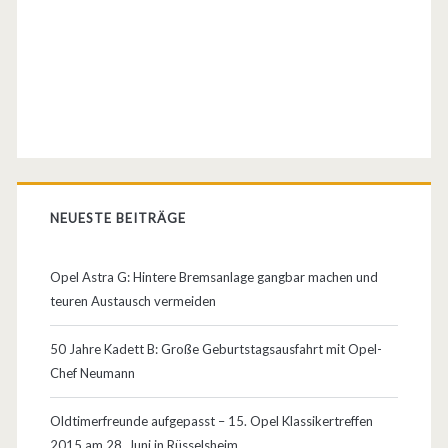
m
O
p
e
l
A
NEUESTE BEITRÄGE
m
p
Opel Astra G: Hintere Bremsanlage gangbar machen und
teuren Austausch vermeiden
e
r
50 Jahre Kadett B: Große Geburtstagsausfahrt mit Opel-
Chef Neumann
a
!
Oldtimerfreunde aufgepasst – 15. Opel Klassikertreffen
2015 am 28. Juni in Rüsselsheim