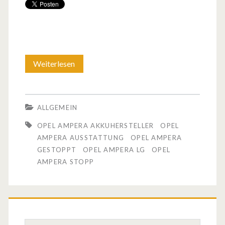
Weiterlesen
O
p
e
ALLGEMEIN
l
OPEL AMPERA AKKUHERSTELLER
OPEL
s
AMPERA AUSSTATTUNG
OPEL AMPERA
GESTOPPT
OPEL AMPERA LG
OPEL
t
AMPERA STOPP
o
p
p