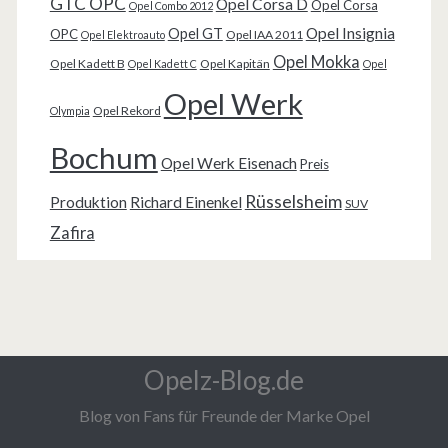
GTC OPC
Opel Corsa D
Opel Corsa
Opel Combo 2012
Opel Insignia
Opel GT
OPC
Opel IAA 2011
Opel Elektroauto
Opel Mokka
Opel Kadett B
Opel Kapitän
Opel Kadett C
Opel
Opel Werk
Opel Rekord
Olympia
Bochum
Opel Werk Eisenach
Preis
Rüsselsheim
Produktion
Richard Einenkel
SUV
Zafira
Opelz-Blog.de
Blog von Fans für Freunde der Marke Opel