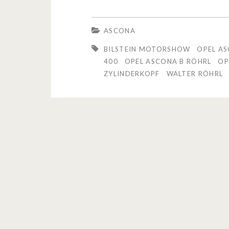
p
e
ASCONA
l
BILSTEIN MOTORSHOW
OPEL A
A
400
OPEL ASCONA B RÖHRL
OP
ZYLINDERKOPF
WALTER RÖHRL
s
c
o
n
a
B
4
0
0