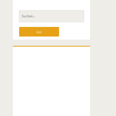
S
u
c
h
e
n
a
c
h
: