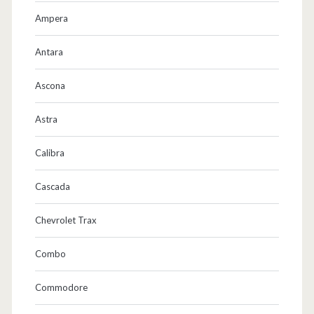
–
Ampera
a
l
Antara
s
Ascona
Z
Astra
e
b
Calibra
r
Cascada
a
Chevrolet Trax
!
Combo
Commodore