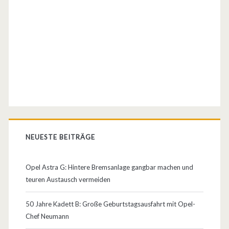
g
a
n
z
s
e
l
t
NEUESTE BEITRÄGE
e
Opel Astra G: Hintere Bremsanlage gangbar machen und
n
teuren Austausch vermeiden
e
50 Jahre Kadett B: Große Geburtstagsausfahrt mit Opel-
S
Chef Neumann
p