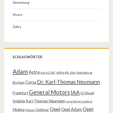
Vernetzung
Vivaro
Zafira
SCHLAGWÖRTER
Adam
Astra
astra gtc opc
Betriebsrat
Astra G OPC
Dr. Karl-Thomas Neumann
Corsa
Bochum
General Motors
IAA
Frankfurt
IG Metall
Karl Thomas Neumann
Insignia
Lena Meyer Landrut
Opel
Opel
Opel Adam
Mokka
Oldtimer
Monza