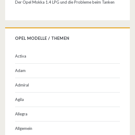
Der Opel Mokka 1.4 LPG und die Probleme beim Tanken
t
:
O
p
OPEL MODELLE / THEMEN
e
Activa
l
A
Adam
s
Admiral
t
Agila
r
a
Allegra
F
Allgemein