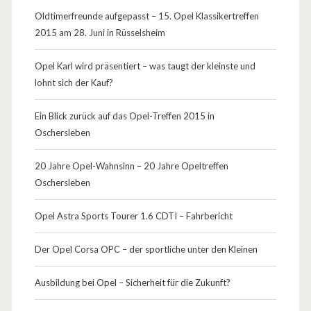
Oldtimerfreunde aufgepasst – 15. Opel Klassikertreffen
e
2015 am 28. Juni in Rüsselsheim
z
Opel Karl wird präsentiert – was taugt der kleinste und
i
lohnt sich der Kauf?
e
Ein Blick zurück auf das Opel-Treffen 2015 in
s
Oschersleben
e
20 Jahre Opel-Wahnsinn – 20 Jahre Opeltreffen
r
Oschersleben
w
Opel Astra Sports Tourer 1.6 CDTI – Fahrbericht
i
s
Der Opel Corsa OPC – der sportliche unter den Kleinen
c
Ausbildung bei Opel – Sicherheit für die Zukunft?
h