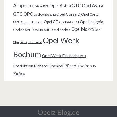
Ampera
Opel Astra GTC
Opel Astra
Opel Astra
GTC OPC
Opel Corsa D
Opel Corsa
Opel Combo 2012
Opel Insignia
Opel GT
OPC
Opel IAA 2011
Opel Elektroauto
Opel Mokka
Opel Kadett B
Opel Kapitän
Opel Kadett C
Opel
Opel Werk
Opel Rekord
Olympia
Bochum
Opel Werk Eisenach
Preis
Rüsselsheim
Produktion
Richard Einenkel
SUV
Zafira
Opelz-Blog.de