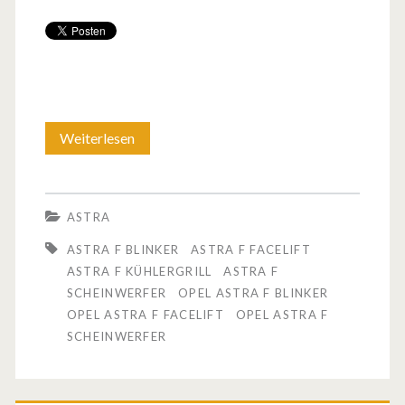
Weiterlesen
B
e
i
ASTRA
d
ASTRA F BLINKER
ASTRA F FACELIFT
e
ASTRA F KÜHLERGRILL
ASTRA F
SCHEINWERFER
OPEL ASTRA F BLINKER
r
OPEL ASTRA F FACELIFT
OPEL ASTRA F
F
SCHEINWERFER
o
t