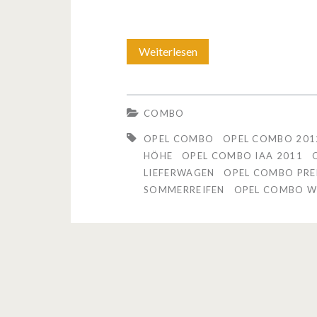
Weiterlesen
R
u
n
COMBO
d
OPEL COMBO
OPEL COMBO 201
g
HÖHE
OPEL COMBO IAA 2011
LIEFERWAGEN
OPEL COMBO PRE
a
SOMMERREIFEN
OPEL COMBO W
n
g
ü
b
e