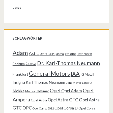
Zafira
SCHLAGWÖRTER
Adam
Astra
astra gtc opc
Betriebsrat
Astra G OPC
Dr. Karl-Thomas Neumann
Corsa
Bochum
General Motors
IAA
Frankfurt
IG Metall
Karl Thomas Neumann
Insignia
Lena Meyer Landrut
Opel
Opel
Opel Adam
Mokka
Oldtimer
Monza
Ampera
Opel Astra GTC
Opel Astra
Opel Astra
GTC OPC
Opel Corsa D
Opel Corsa
Opel Combo 2012