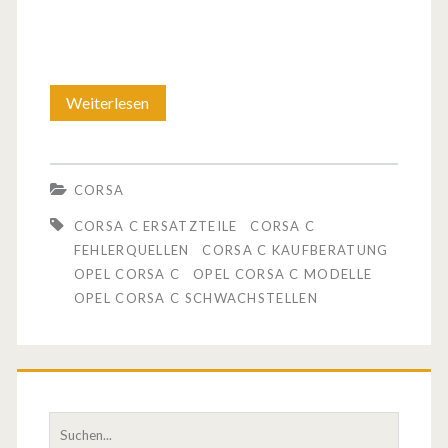
Weiterlesen
O
p
e
CORSA
l
CORSA C ERSATZTEILE
CORSA C
C
FEHLERQUELLEN
CORSA C KAUFBERATUNG
OPEL CORSA C
OPEL CORSA C MODELLE
o
OPEL CORSA C SCHWACHSTELLEN
r
s
a
S
C