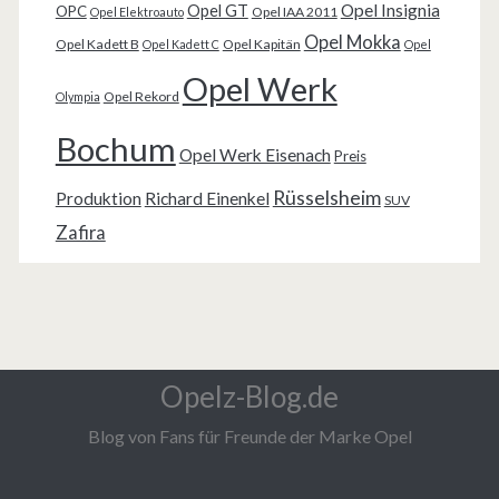
Opel Insignia
Opel GT
OPC
Opel IAA 2011
Opel Elektroauto
Opel Mokka
Opel Kadett B
Opel Kapitän
Opel Kadett C
Opel
Opel Werk
Opel Rekord
Olympia
Bochum
Opel Werk Eisenach
Preis
Rüsselsheim
Produktion
Richard Einenkel
SUV
Zafira
Opelz-Blog.de
Blog von Fans für Freunde der Marke Opel