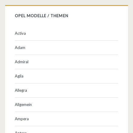
d
u
OPEL MODELLE / THEMEN
v
m
Activa
.
Adam
Admiral
Agila
Allegra
Allgemein
Ampera
Antara