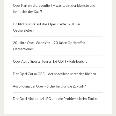
u
Opel Karl wird präsentiert – was taugt der kleinste und
lohnt sich der Kauf?
n
g
Ein Blick zurück auf das Opel-Treffen 2015 in
Oschersleben
,
T
20 Jahre Opel-Wahnsinn – 20 Jahre Opeltreffen
Oschersleben
u
n
Opel Astra Sports Tourer 1.6 CDTI – Fahrbericht
i
Der Opel Corsa OPC – der sportliche unter den Kleinen
n
Ausbildung bei Opel – Sicherheit für die Zukunft?
g
u
Der Opel Mokka 1.4 LPG und die Probleme beim Tanken
n