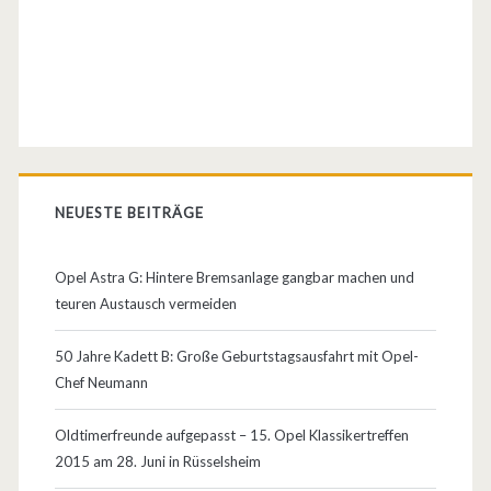
e
n
,
K
a
NEUESTE BEITRÄGE
u
f
Opel Astra G: Hintere Bremsanlage gangbar machen und
teuren Austausch vermeiden
b
e
50 Jahre Kadett B: Große Geburtstagsausfahrt mit Opel-
Chef Neumann
r
a
Oldtimerfreunde aufgepasst – 15. Opel Klassikertreffen
2015 am 28. Juni in Rüsselsheim
t