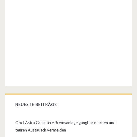
e
f
e
r
w
a
g
e
n
–
NEUESTE BEITRÄGE
d
Opel Astra G: Hintere Bremsanlage gangbar machen und
a
teuren Austausch vermeiden
s