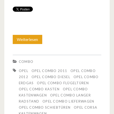
Weiterlesen
D
e
r
COMBO
n
OPEL
OPEL COMBO 2011
OPEL COMBO
e
2012
OPEL COMBO DIESEL
OPEL COMBO
ERDGAS
OPEL COMBO FLÜGELTÜREN
u
OPEL COMBO KASTEN
OPEL COMBO
e
KASTENWAGEN
OPEL COMBO LANGER
RADSTAND
OPEL COMBO LIEFERWAGEN
O
OPEL COMBO SCHIEBTÜREN
OPEL CORSA
p
KASTENWAGEN