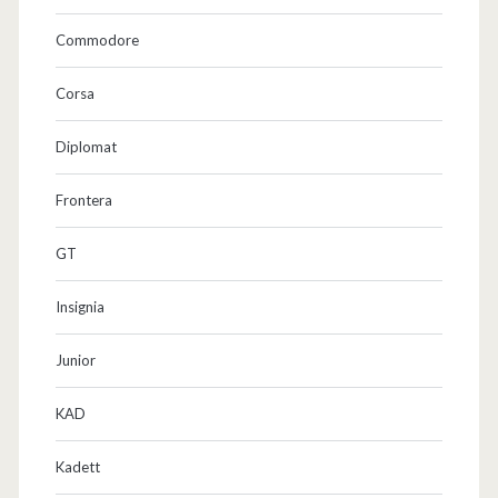
r
Commodore
K
Corsa
a
s
Diplomat
t
Frontera
e
GT
n
w
Insignia
a
Junior
g
KAD
e
n
Kadett