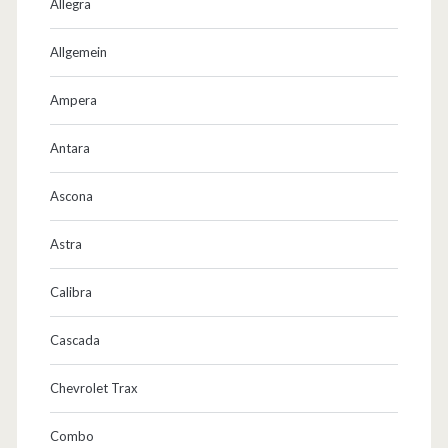
t
Allegra
e
Allgemein
r
Ampera
v
o
Antara
n
Ascona
O
Astra
p
e
Calibra
l
Cascada
–
Chevrolet Trax
d
e
Combo