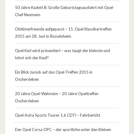
50 Jahre Kadett B: Große Geburtstagsausfahrt mit Opel-
N
Chef Neumann
u
Oldtimerfreunde aufgepasst – 15. Opel Klassikertreffen
t
2015 am 28. Juni in Rüsselsheim
z
Opel Karl wird präsentiert – was taugt der kleinste und
f
lohnt sich der Kauf?
a
Ein Blick zurück auf das Opel-Treffen 2015 in
h
Oschersleben
r
20 Jahre Opel-Wahnsinn – 20 Jahre Opeltreffen
z
Oschersleben
e
Opel Astra Sports Tourer 1.6 CDTI – Fahrbericht
u
g
Der Opel Corsa OPC – der sportliche unter den Kleinen