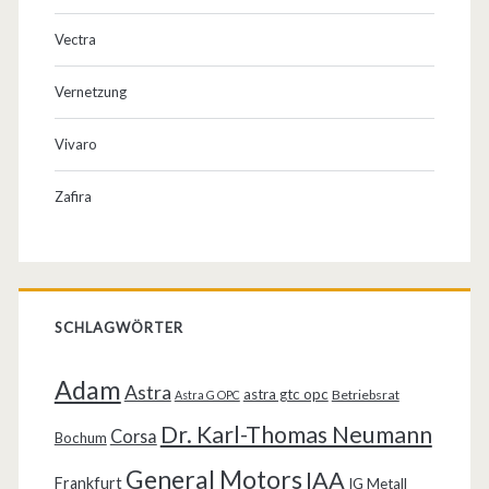
Vectra
Vernetzung
Vivaro
Zafira
SCHLAGWÖRTER
Adam
Astra
astra gtc opc
Betriebsrat
Astra G OPC
Dr. Karl-Thomas Neumann
Corsa
Bochum
General Motors
IAA
Frankfurt
IG Metall