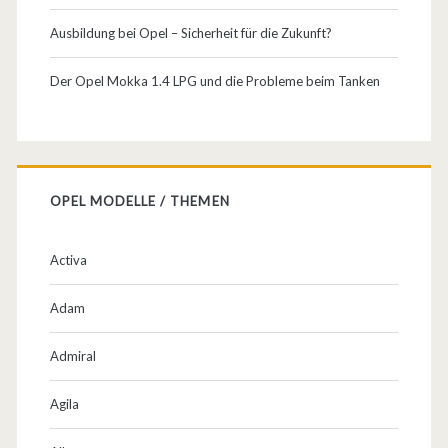
–
Ausbildung bei Opel – Sicherheit für die Zukunft?
d
Der Opel Mokka 1.4 LPG und die Probleme beim Tanken
e
r
T
r
OPEL MODELLE / THEMEN
a
Activa
n
s
Adam
p
Admiral
o
Agila
r