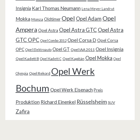
Karl Thomas Neumann
Insignia
Lena Meyer Landrut
Opel
Opel
Opel Adam
Mokka
Oldtimer
Monza
Ampera
Opel Astra GTC
Opel Astra
Opel Astra
GTC OPC
Opel Corsa D
Opel Corsa
Opel Combo 2012
Opel Insignia
Opel GT
OPC
Opel IAA 2011
Opel Elektroauto
Opel Mokka
Opel Kadett B
Opel Kapitän
Opel Kadett C
Opel
Opel Werk
Opel Rekord
Olympia
Bochum
Opel Werk Eisenach
Preis
Rüsselsheim
Produktion
Richard Einenkel
SUV
Zafira