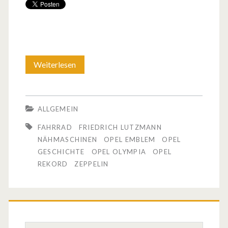
Weiterlesen
O
p
e
ALLGEMEIN
l
FAHRRAD
FRIEDRICH LUTZMANN
i
NÄHMASCHINEN
OPEL EMBLEM
OPEL
GESCHICHTE
OPEL OLYMPIA
OPEL
s
REKORD
ZEPPELIN
t
G
e