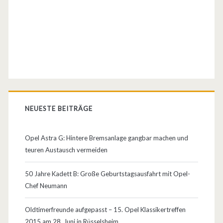
e
s
c
h
i
c
NEUESTE BEITRÄGE
h
t
Opel Astra G: Hintere Bremsanlage gangbar machen und
teuren Austausch vermeiden
e
v
50 Jahre Kadett B: Große Geburtstagsausfahrt mit Opel-
Chef Neumann
o
n
Oldtimerfreunde aufgepasst – 15. Opel Klassikertreffen
2015 am 28. Juni in Rüsselsheim