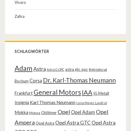
Vivaro
Zafira
SCHLAGWÖRTER
Adam
Astra
astra gtc opc
Betriebsrat
Astra G OPC
Dr. Karl-Thomas Neumann
Corsa
Bochum
General Motors
IAA
Frankfurt
IG Metall
Karl Thomas Neumann
Insignia
Lena Meyer Landrut
Opel
Opel
Opel Adam
Mokka
Oldtimer
Monza
Ampera
Opel Astra GTC
Opel Astra
Opel Astra