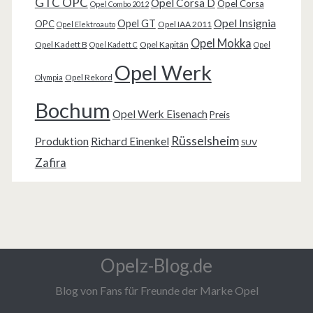
GTC OPC
Opel Corsa D
Opel Corsa
Opel Combo 2012
Opel Insignia
Opel GT
OPC
Opel IAA 2011
Opel Elektroauto
Opel Mokka
Opel Kadett B
Opel Kapitän
Opel Kadett C
Opel
Opel Werk
Opel Rekord
Olympia
Bochum
Opel Werk Eisenach
Preis
Rüsselsheim
Produktion
Richard Einenkel
SUV
Zafira
Opelz-Blog.de
Blog von Fans für Freunde der Marke Opel