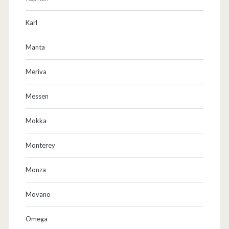
a
Karl
l
Manta
F
l
Meriva
u
Messen
g
Mokka
z
e
Monterey
u
Monza
g
Movano
m
o
Omega