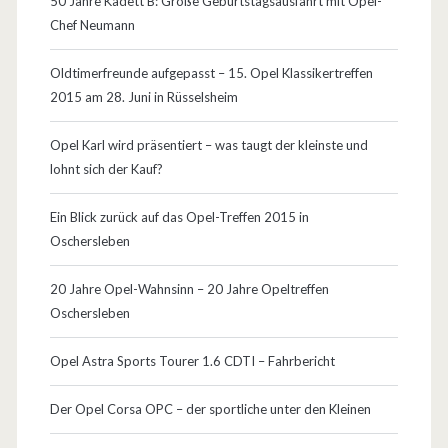
50 Jahre Kadett B: Große Geburtstagsausfahrt mit Opel-
e
Chef Neumann
n
Oldtimerfreunde aufgepasst – 15. Opel Klassikertreffen
F
2015 am 28. Juni in Rüsselsheim
a
Opel Karl wird präsentiert – was taugt der kleinste und
h
lohnt sich der Kauf?
r
Ein Blick zurück auf das Opel-Treffen 2015 in
r
Oschersleben
ä
20 Jahre Opel-Wahnsinn – 20 Jahre Opeltreffen
d
Oschersleben
e
Opel Astra Sports Tourer 1.6 CDTI – Fahrbericht
r
Der Opel Corsa OPC – der sportliche unter den Kleinen
n