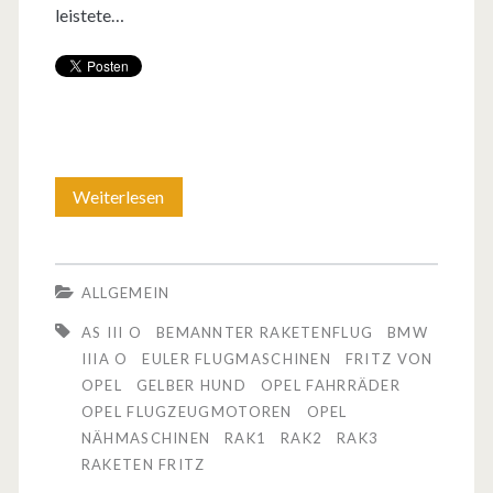
leistete…
Weiterlesen
O
p
e
ALLGEMEIN
l
AS III O
BEMANNTER RAKETENFLUG
BMW
g
IIIA O
EULER FLUGMASCHINEN
FRITZ VON
OPEL
GELBER HUND
OPEL FAHRRÄDER
i
OPEL FLUGZEUGMOTOREN
OPEL
n
NÄHMASCHINEN
RAK1
RAK2
RAK3
RAKETEN FRITZ
g