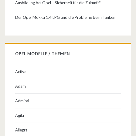
u
Ausbildung bei Opel – Sicherheit für die Zukunft?
n
Der Opel Mokka 1.4 LPG und die Probleme beim Tanken
d
N
ä
OPEL MODELLE / THEMEN
h
m
Activa
a
Adam
s
c
Admiral
h
Agila
i
Allegra
n