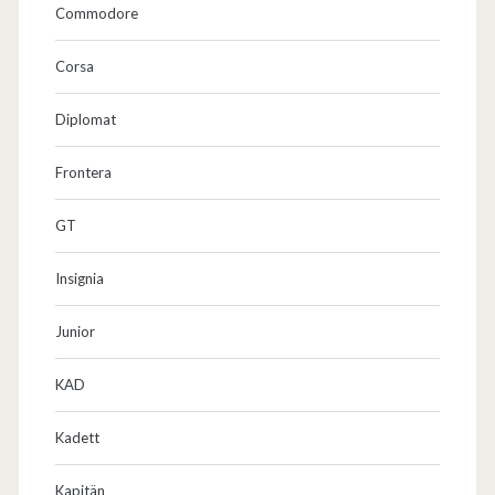
l
Commodore
n
Corsa
ä
Diplomat
m
l
Frontera
i
GT
c
Insignia
h
a
Junior
u
KAD
c
Kadett
h
m
Kapitän