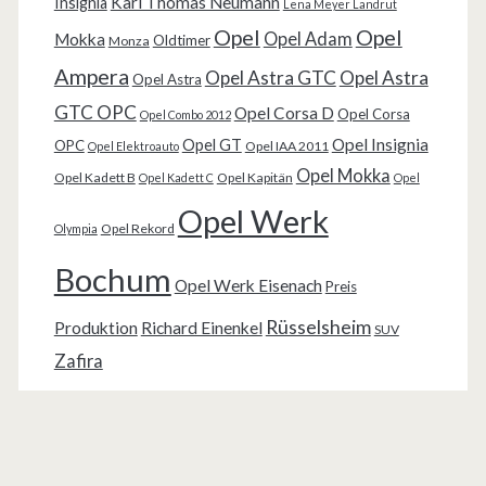
Karl Thomas Neumann
Insignia
Lena Meyer Landrut
Opel
Opel
Opel Adam
Mokka
Oldtimer
Monza
Ampera
Opel Astra GTC
Opel Astra
Opel Astra
GTC OPC
Opel Corsa D
Opel Corsa
Opel Combo 2012
Opel Insignia
Opel GT
OPC
Opel IAA 2011
Opel Elektroauto
Opel Mokka
Opel Kadett B
Opel Kapitän
Opel Kadett C
Opel
Opel Werk
Opel Rekord
Olympia
Bochum
Opel Werk Eisenach
Preis
Rüsselsheim
Produktion
Richard Einenkel
SUV
Zafira