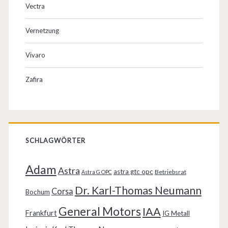
Vectra
Vernetzung
Vivaro
Zafira
SCHLAGWÖRTER
Adam
Astra
astra gtc opc
Betriebsrat
Astra G OPC
Dr. Karl-Thomas Neumann
Corsa
Bochum
General Motors
IAA
Frankfurt
IG Metall