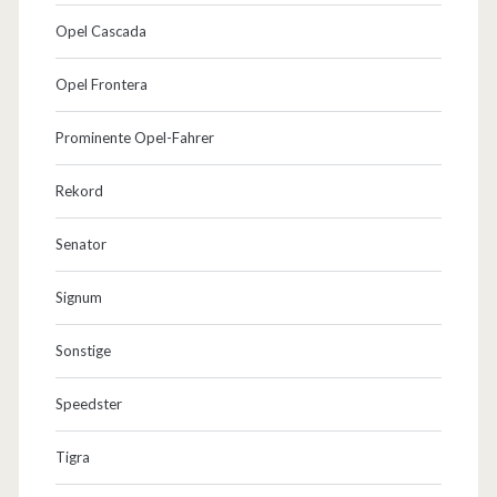
t
Opel Cascada
o
Opel Frontera
r
e
Prominente Opel-Fahrer
n
Rekord
h
Senator
e
r
Signum
…
Sonstige
Speedster
Tigra