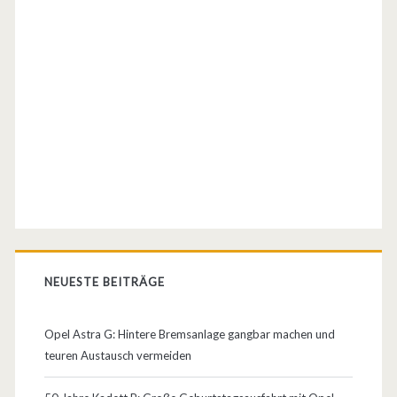
i
n
d
i
e
L
u
f
t
NEUESTE BEITRÄGE
–
n
Opel Astra G: Hintere Bremsanlage gangbar machen und
e
teuren Austausch vermeiden
b