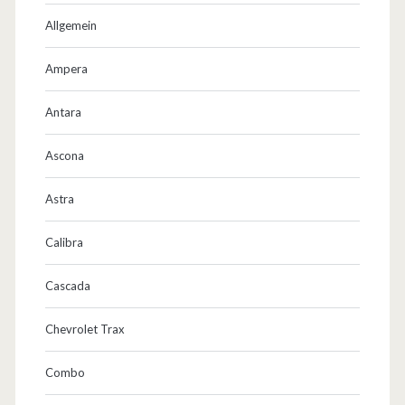
e
Allgemein
n
Ampera
s
Antara
t
e
Ascona
l
Astra
l
Calibra
t
e
Cascada
O
Chevrolet Trax
p
Combo
e