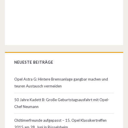
d
–
d
e
r
n
NEUESTE BEITRÄGE
e
Opel Astra G: Hintere Bremsanlage gangbar machen und
u
teuren Austausch vermeiden
e
50 Jahre Kadett B: Große Geburtstagsausfahrt mit Opel-
D
Chef Neumann
a
Oldtimerfreunde aufgepasst – 15. Opel Klassikertreffen
m
2015 am 28. Juni in Rüsselsheim