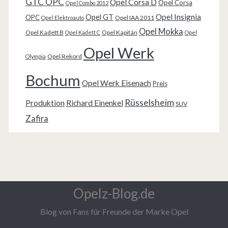
GTC OPC
Opel Corsa D
Opel Corsa
Opel Combo 2012
Opel Insignia
Opel GT
OPC
Opel IAA 2011
Opel Elektroauto
Opel Mokka
Opel Kadett B
Opel Kapitän
Opel Kadett C
Opel
Opel Werk
Opel Rekord
Olympia
Bochum
Opel Werk Eisenach
Preis
Rüsselsheim
Produktion
Richard Einenkel
SUV
Zafira
Opelz-Blog.de
Blog von Fans für Freunde der Marke Opel