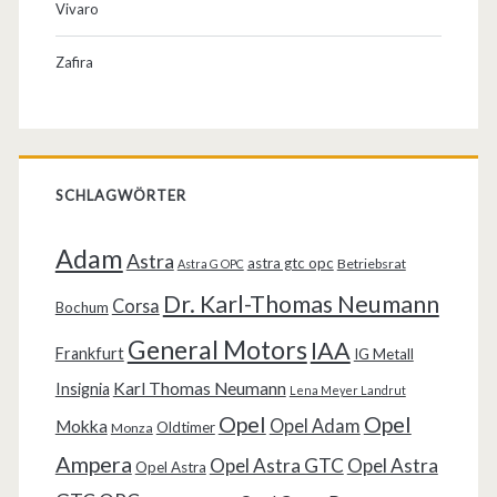
Vivaro
Zafira
SCHLAGWÖRTER
Adam
Astra
astra gtc opc
Betriebsrat
Astra G OPC
Dr. Karl-Thomas Neumann
Corsa
Bochum
General Motors
IAA
Frankfurt
IG Metall
Karl Thomas Neumann
Insignia
Lena Meyer Landrut
Opel
Opel
Opel Adam
Mokka
Oldtimer
Monza
Ampera
Opel Astra GTC
Opel Astra
Opel Astra