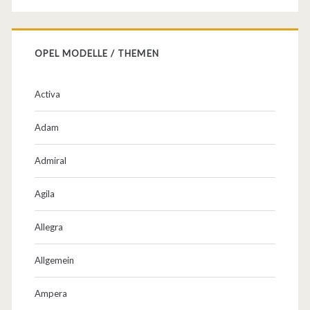
p
e
l
OPEL MODELLE / THEMEN
…
Activa
Adam
Admiral
Agila
Allegra
Allgemein
Ampera