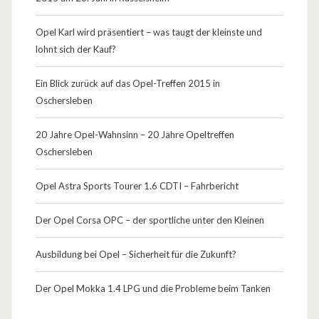
p
Opel Karl wird präsentiert – was taugt der kleinste und
f
lohnt sich der Kauf?
h
Ein Blick zurück auf das Opel-Treffen 2015 in
a
Oschersleben
m
20 Jahre Opel-Wahnsinn – 20 Jahre Opeltreffen
m
Oschersleben
e
Opel Astra Sports Tourer 1.6 CDTI – Fahrbericht
r
v
Der Opel Corsa OPC – der sportliche unter den Kleinen
o
Ausbildung bei Opel – Sicherheit für die Zukunft?
n
Der Opel Mokka 1.4 LPG und die Probleme beim Tanken
O