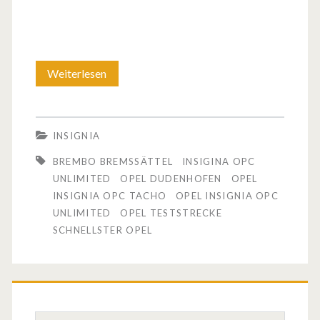
Weiterlesen
O
p
e
INSIGNIA
l
BREMBO BREMSSÄTTEL
INSIGINA OPC
I
UNLIMITED
OPEL DUDENHOFEN
OPEL
INSIGNIA OPC TACHO
OPEL INSIGNIA OPC
n
UNLIMITED
OPEL TESTSTRECKE
s
SCHNELLSTER OPEL
i
g
n