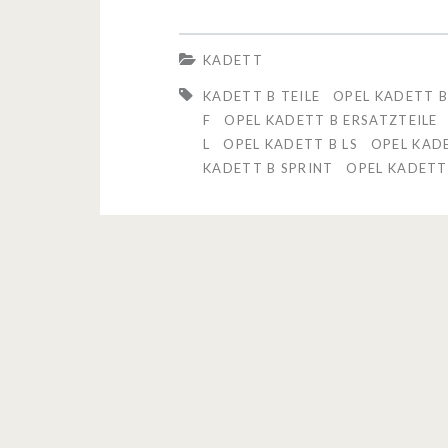
p
e
KADETT
l
KADETT B TEILE
OPEL KADETT 
K
F
OPEL KADETT B ERSATZTEILE
L
OPEL KADETT B LS
OPEL KAD
a
KADETT B SPRINT
OPEL KADETT 
d
e
t
t
B
…
e
s