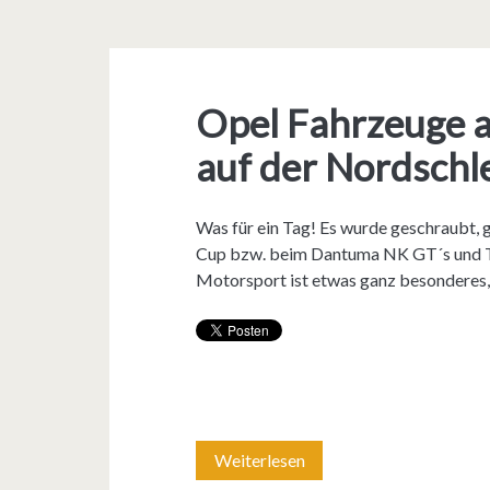
Opel Fahrzeuge a
auf der Nordschl
Was für ein Tag! Es wurde geschraubt, 
Cup bzw. beim Dantuma NK GT´s und Tou
Motorsport ist etwas ganz besonderes
Weiterlesen
O