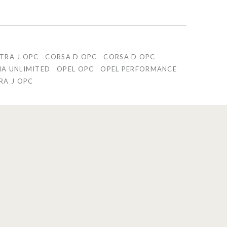
TRA J OPC
CORSA D OPC
CORSA D OPC
IA UNLIMITED
OPEL OPC
OPEL PERFORMANCE
RA J OPC