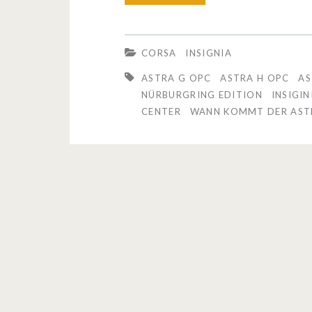
o
r
CORSA
INSIGNIA
s
ASTRA G OPC
ASTRA H OPC
AS
a
NÜRBURGRING EDITION
INSIGIN
CENTER
WANN KOMMT DER AST
D
O
P
C
N
ü
r
b