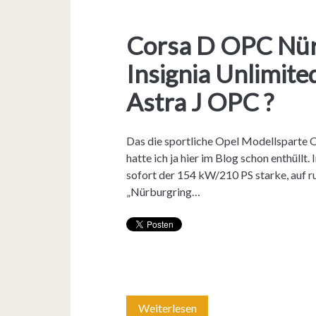
Corsa D OPC Nür
Insignia Unlimit
Astra J OPC ?
Das die sportliche Opel Modellsparte 
hatte ich ja hier im Blog schon enthüll
sofort der 154 kW/210 PS starke, auf r
„Nürburgring…
Weiterlesen
C