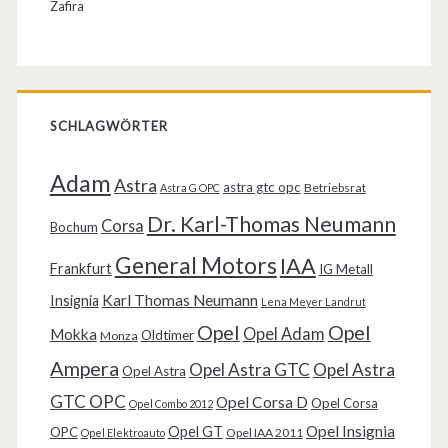
Zafira
SCHLAGWÖRTER
Adam
Astra
astra gtc opc
Betriebsrat
Astra G OPC
Dr. Karl-Thomas Neumann
Corsa
Bochum
General Motors
IAA
Frankfurt
IG Metall
Karl Thomas Neumann
Insignia
Lena Meyer Landrut
Opel
Opel
Opel Adam
Mokka
Oldtimer
Monza
Ampera
Opel Astra GTC
Opel Astra
Opel Astra
GTC OPC
Opel Corsa D
Opel Corsa
Opel Combo 2012
Opel Insignia
Opel GT
OPC
Opel IAA 2011
Opel Elektroauto