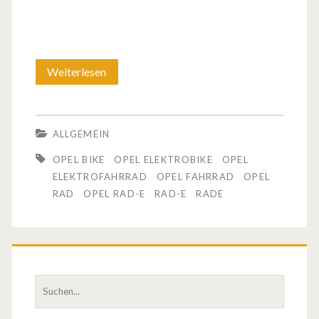
Weiterlesen
O
p
e
ALLGEMEIN
l
OPEL BIKE
OPEL ELEKTROBIKE
OPEL
b
ELEKTROFAHRRAD
OPEL FAHRRAD
OPEL
RAD
OPEL RAD-E
RAD-E
RADE
a
u
t
w
S
u
i
c