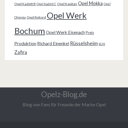
Opel Mokka
Opel Kadett B
Opel Kapitän
Opel Kadett C
Opel
Opel Werk
Opel Rekord
Olympia
Bochum
Opel Werk Eisenach
Preis
Rüsselsheim
Produktion
Richard Einenkel
SUV
Zafira
Opelz-Blog.de
Blog von Fans für Freunde der Marke Opel