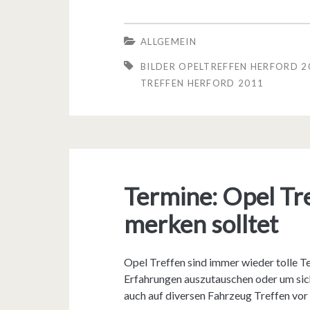
i
l
ALLGEMEIN
d
BILDER OPELTREFFEN HERFORD 2
e
TREFFEN HERFORD 2011
r
/
F
o
Termine: Opel Tre
t
merken solltet
o
s
Opel Treffen sind immer wieder tolle Te
Erfahrungen auszutauschen oder um sich 
v
auch auf diversen Fahrzeug Treffen vor
o