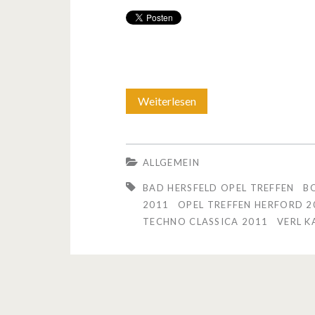
m
O
p
e
Weiterlesen
T
l
e
t
r
ALLGEMEIN
r
m
BAD HERSFELD OPEL TREFFEN
B
e
i
2011
OPEL TREFFEN HERFORD 2
TECHNO CLASSICA 2011
f
VERL K
n
f
e
e
:
n
O