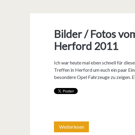
Bilder / Fotos vo
Herford 2011
Ich war heute mal eben schnell für dies
Treffen in Herford um euch ein paar Ei
besondere Opel Fahrzeuge zu zeigen. 
Weiterlesen
B