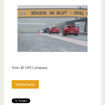
Foto: © GM Company
Weiterlesen
O
p
e