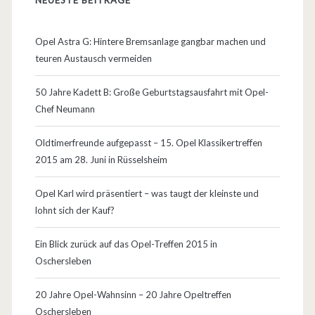
s
u
Opel Astra G: Hintere Bremsanlage gangbar machen und
teuren Austausch vermeiden
c
h
50 Jahre Kadett B: Große Geburtstagsausfahrt mit Opel-
Chef Neumann
e
r
Oldtimerfreunde aufgepasst – 15. Opel Klassikertreffen
2015 am 28. Juni in Rüsselsheim
a
n
Opel Karl wird präsentiert – was taugt der kleinste und
lohnt sich der Kauf?
Ein Blick zurück auf das Opel-Treffen 2015 in
Oschersleben
20 Jahre Opel-Wahnsinn – 20 Jahre Opeltreffen
Oschersleben