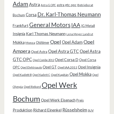
Adam
Astra
astra gtc opc
Betriebsrat
Astra G OPC
Dr. Karl-Thomas Neumann
Corsa
Bochum
General Motors
IAA
Frankfurt
IG Metall
Karl Thomas Neumann
Insignia
Lena Meyer Landrut
Opel
Opel
Opel Adam
Mokka
Oldtimer
Monza
Ampera
Opel Astra GTC
Opel Astra
Opel Astra
GTC OPC
Opel Corsa D
Opel Corsa
Opel Combo 2012
Opel Insignia
Opel GT
OPC
Opel IAA 2011
Opel Elektroauto
Opel Mokka
Opel Kadett B
Opel Kapitän
Opel Kadett C
Opel
Opel Werk
Opel Rekord
Olympia
Bochum
Opel Werk Eisenach
Preis
Rüsselsheim
Produktion
Richard Einenkel
SUV