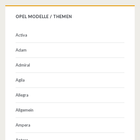
i
z
OPEL MODELLE / THEMEN
e
r
Activa
!
Adam
Admiral
Agila
Allegra
Allgemein
Ampera
Antara