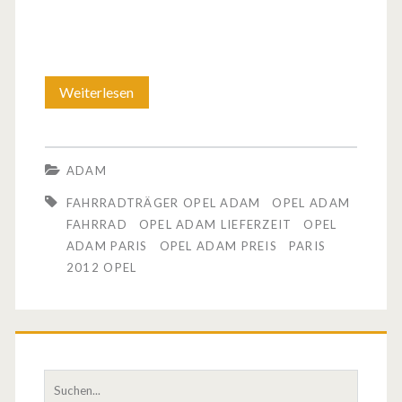
Weiterlesen
D
e
r
ADAM
O
FAHRRADTRÄGER OPEL ADAM
OPEL ADAM
p
FAHRRAD
OPEL ADAM LIEFERZEIT
OPEL
ADAM PARIS
OPEL ADAM PREIS
PARIS
e
2012 OPEL
l
A
d
S
a