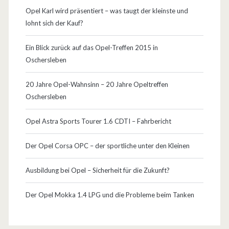
ä
Opel Karl wird präsentiert – was taugt der kleinste und
lohnt sich der Kauf?
g
e
Ein Blick zurück auf das Opel-Treffen 2015 in
Oschersleben
r
z
20 Jahre Opel-Wahnsinn – 20 Jahre Opeltreffen
Oschersleben
u
m
Opel Astra Sports Tourer 1.6 CDTI – Fahrbericht
U
Der Opel Corsa OPC – der sportliche unter den Kleinen
r
Ausbildung bei Opel – Sicherheit für die Zukunft?
b
a
Der Opel Mokka 1.4 LPG und die Probleme beim Tanken
n