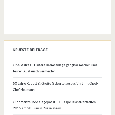
F
i
x
F
a
NEUESTE BEITRÄGE
h
r
Opel Astra G: Hintere Bremsanlage gangbar machen und
teuren Austausch vermeiden
r
a
50 Jahre Kadett B: Große Geburtstagsausfahrt mit Opel-
Chef Neumann
d
t
Oldtimerfreunde aufgepasst – 15. Opel Klassikertreffen
2015 am 28. Juni in Rüsselsheim
r