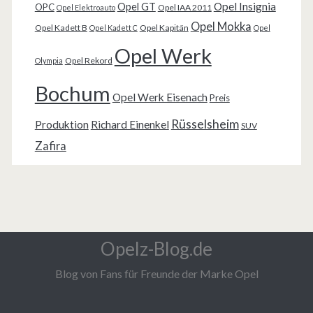
Opel Insignia
Opel GT
OPC
Opel IAA 2011
Opel Elektroauto
Opel Mokka
Opel Kadett B
Opel Kapitän
Opel Kadett C
Opel
Opel Werk
Opel Rekord
Olympia
Bochum
Opel Werk Eisenach
Preis
Rüsselsheim
Produktion
Richard Einenkel
SUV
Zafira
Opelz-Blog.de
Blog von Fans für Freunde der Marke Opel