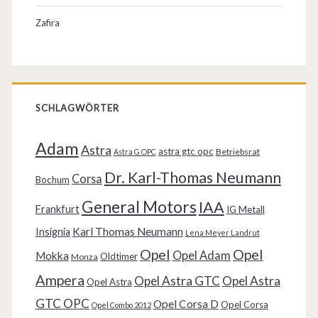
Zafira
SCHLAGWÖRTER
Adam
Astra
astra gtc opc
Betriebsrat
Astra G OPC
Dr. Karl-Thomas Neumann
Corsa
Bochum
General Motors
IAA
Frankfurt
IG Metall
Karl Thomas Neumann
Insignia
Lena Meyer Landrut
Opel
Opel
Opel Adam
Mokka
Oldtimer
Monza
Ampera
Opel Astra GTC
Opel Astra
Opel Astra
GTC OPC
Opel Corsa D
Opel Corsa
Opel Combo 2012