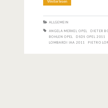
Weiterlesen
D
i
e
ALLGEMEIN
S
ANGELA MERKEL OPEL
DIETER B
t
BOHLEN OPEL
DSDS OPEL 2011
LOMBARDI IAA 2011
PIETRO LO
a
r
s
g
e
b
e
n