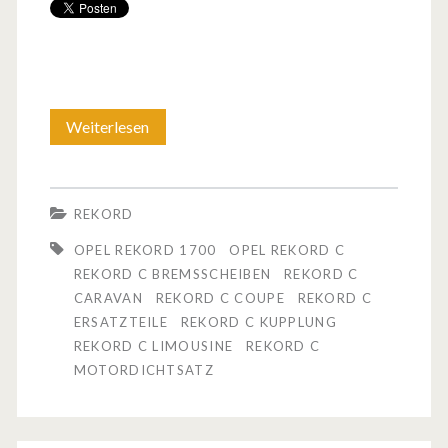
Weiterlesen
O
p
e
REKORD
l
OPEL REKORD 1700
OPEL REKORD C
R
REKORD C BREMSSCHEIBEN
REKORD C
CARAVAN
REKORD C COUPE
REKORD C
e
ERSATZTEILE
REKORD C KUPPLUNG
k
REKORD C LIMOUSINE
REKORD C
MOTORDICHTSATZ
o
r