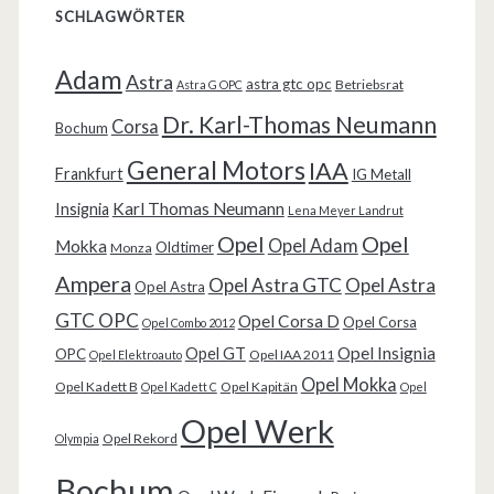
SCHLAGWÖRTER
Adam
Astra
astra gtc opc
Betriebsrat
Astra G OPC
Dr. Karl-Thomas Neumann
Corsa
Bochum
General Motors
IAA
Frankfurt
IG Metall
Karl Thomas Neumann
Insignia
Lena Meyer Landrut
Opel
Opel
Opel Adam
Mokka
Oldtimer
Monza
Ampera
Opel Astra GTC
Opel Astra
Opel Astra
GTC OPC
Opel Corsa D
Opel Corsa
Opel Combo 2012
Opel Insignia
Opel GT
OPC
Opel IAA 2011
Opel Elektroauto
Opel Mokka
Opel Kadett B
Opel Kapitän
Opel Kadett C
Opel
Opel Werk
Opel Rekord
Olympia
Bochum