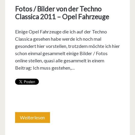
d
Fotos / Bilder von der Techno
C
Classica 2011 – Opel Fahrzeuge
–
Einige Opel Fahrzeuge die ich auf der Techno
h
Classica gesehen habe werde ich noch mal
a
gesondert hier vorstellen, trotzdem möchte ich hier
schon einmal gesammelt einige Bilder / Fotos
c
online stellen, quasi alle gesammelt in einem
h
Beitrag: Ich muss gestehen,…
d
i
e
g
Weiterlesen
F
u
o
t