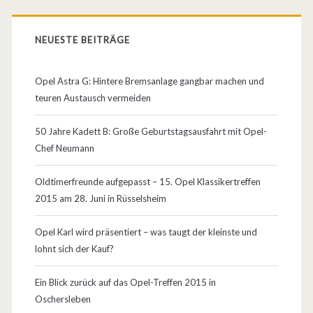
s
s
NEUESTE BEITRÄGE
i
Opel Astra G: Hintere Bremsanlage gangbar machen und
c
teuren Austausch vermeiden
a
50 Jahre Kadett B: Große Geburtstagsausfahrt mit Opel-
2
Chef Neumann
0
Oldtimerfreunde aufgepasst – 15. Opel Klassikertreffen
1
2015 am 28. Juni in Rüsselsheim
1
Opel Karl wird präsentiert – was taugt der kleinste und
–
lohnt sich der Kauf?
O
Ein Blick zurück auf das Opel-Treffen 2015 in
p
Oschersleben