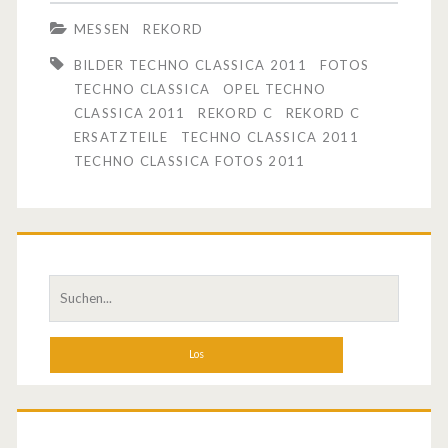
t
e
MESSEN
REKORD
o
a
BILDER TECHNO CLASSICA 2011
FOTOS
s
TECHNO CLASSICA
OPEL TECHNO
l
CLASSICA 2011
REKORD C
REKORD C
/
t
ERSATZTEILE
TECHNO CLASSICA 2011
B
TECHNO CLASSICA FOTOS 2011
e
i
Z
l
e
d
i
S
e
t
u
c
r
…
h
v
e
n
o
a
n