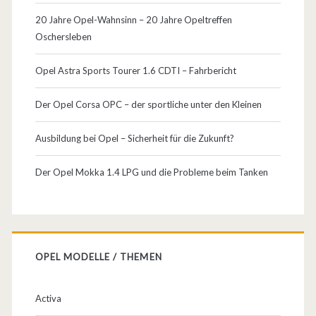
e
20 Jahre Opel-Wahnsinn – 20 Jahre Opeltreffen
l
Oschersleben
F
Opel Astra Sports Tourer 1.6 CDTI – Fahrbericht
a
h
Der Opel Corsa OPC – der sportliche unter den Kleinen
r
Ausbildung bei Opel – Sicherheit für die Zukunft?
z
Der Opel Mokka 1.4 LPG und die Probleme beim Tanken
e
u
g
e
OPEL MODELLE / THEMEN
Activa