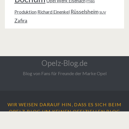
Opel Werk Eisenach
Preis
Rüsselsheim
Produktion
Richard Einenkel
SUV
Zafira
Opelz-Blog.de
Blog von Fans für Freunde der Marke Opel
WIR WEISEN DARAUF HIN, DASS ES SICH BEIM
OPELZ-BLOG UM
KEINEN
OFFIZIELLEN BLOG
DER ADAM OPEL AG HANDELT.