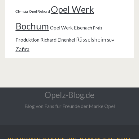
Opel Werk
Opel Rekord
Olympia
Bochum
Opel Werk Eisenach
Preis
Rüsselsheim
Produktion
Richard Einenkel
SUV
Zafira
Opelz-Blog.de
Blog von Fans für Freunde der Marke Opel