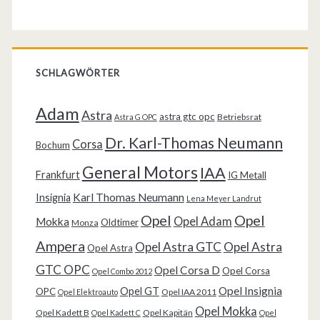
SCHLAGWÖRTER
Adam
Astra
astra gtc opc
Betriebsrat
Astra G OPC
Dr. Karl-Thomas Neumann
Corsa
Bochum
General Motors
IAA
Frankfurt
IG Metall
Karl Thomas Neumann
Insignia
Lena Meyer Landrut
Opel
Opel
Opel Adam
Mokka
Oldtimer
Monza
Ampera
Opel Astra GTC
Opel Astra
Opel Astra
GTC OPC
Opel Corsa D
Opel Corsa
Opel Combo 2012
Opel Insignia
Opel GT
OPC
Opel IAA 2011
Opel Elektroauto
Opel Mokka
Opel Kadett B
Opel Kapitän
Opel Kadett C
Opel