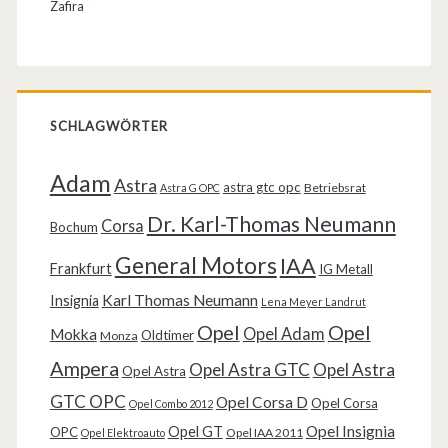
Zafira
SCHLAGWÖRTER
Adam
Astra
astra gtc opc
Betriebsrat
Astra G OPC
Dr. Karl-Thomas Neumann
Corsa
Bochum
General Motors
IAA
Frankfurt
IG Metall
Karl Thomas Neumann
Insignia
Lena Meyer Landrut
Opel
Opel
Opel Adam
Mokka
Oldtimer
Monza
Ampera
Opel Astra GTC
Opel Astra
Opel Astra
GTC OPC
Opel Corsa D
Opel Corsa
Opel Combo 2012
Opel Insignia
Opel GT
OPC
Opel IAA 2011
Opel Elektroauto