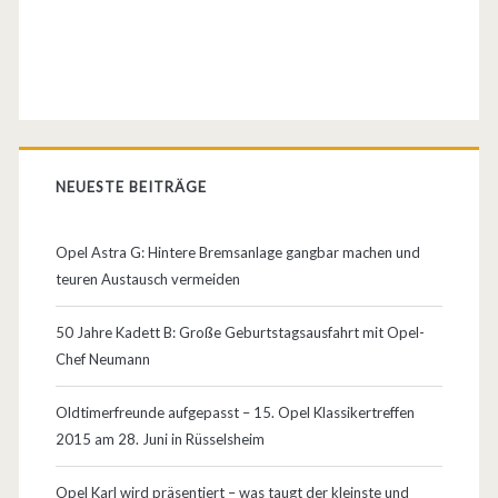
s
s
i
g
e
NEUESTE BEITRÄGE
!
Opel Astra G: Hintere Bremsanlage gangbar machen und
teuren Austausch vermeiden
50 Jahre Kadett B: Große Geburtstagsausfahrt mit Opel-
Chef Neumann
Oldtimerfreunde aufgepasst – 15. Opel Klassikertreffen
2015 am 28. Juni in Rüsselsheim
Opel Karl wird präsentiert – was taugt der kleinste und