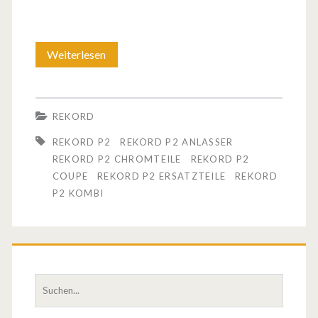
Weiterlesen
O
p
e
REKORD
l
REKORD P2
REKORD P2 ANLASSER
R
REKORD P2 CHROMTEILE
REKORD P2
COUPE
REKORD P2 ERSATZTEILE
REKORD
e
P2 KOMBI
k
o
r
S
d
u
P
c