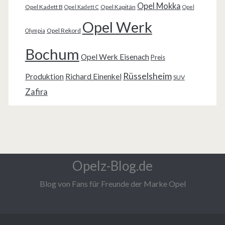
Opel Mokka
Opel Kadett B
Opel Kapitän
Opel Kadett C
Opel
Opel Werk
Opel Rekord
Olympia
Bochum
Opel Werk Eisenach
Preis
Rüsselsheim
Produktion
Richard Einenkel
SUV
Zafira
Opelz-Blog.de
Blog von Fans für Freunde der Marke Opel