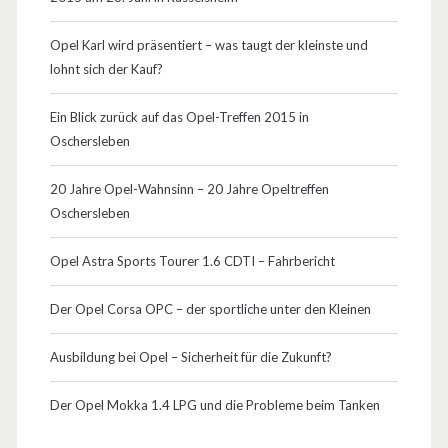
r
w
Opel Karl wird präsentiert – was taugt der kleinste und
lohnt sich der Kauf?
i
s
Ein Blick zurück auf das Opel-Treffen 2015 in
Oschersleben
c
h
20 Jahre Opel-Wahnsinn – 20 Jahre Opeltreffen
Oschersleben
t
…
Opel Astra Sports Tourer 1.6 CDTI – Fahrbericht
Der Opel Corsa OPC – der sportliche unter den Kleinen
Ausbildung bei Opel – Sicherheit für die Zukunft?
Der Opel Mokka 1.4 LPG und die Probleme beim Tanken