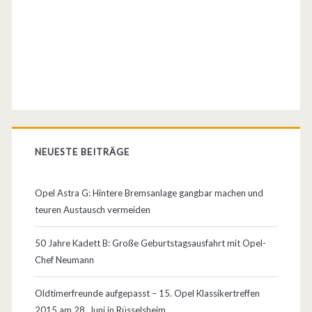
e
r
W
i
l
d
NEUESTE BEITRÄGE
b
a
Opel Astra G: Hintere Bremsanlage gangbar machen und
teuren Austausch vermeiden
h
n
50 Jahre Kadett B: Große Geburtstagsausfahrt mit Opel-
Chef Neumann
“
e
Oldtimerfreunde aufgepasst – 15. Opel Klassikertreffen
2015 am 28. Juni in Rüsselsheim