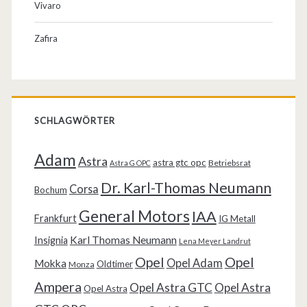
Vivaro
Zafira
SCHLAGWÖRTER
Adam
Astra
astra gtc opc
Betriebsrat
Astra G OPC
Dr. Karl-Thomas Neumann
Corsa
Bochum
General Motors
IAA
Frankfurt
IG Metall
Karl Thomas Neumann
Insignia
Lena Meyer Landrut
Opel
Opel
Opel Adam
Mokka
Oldtimer
Monza
Ampera
Opel Astra GTC
Opel Astra
Opel Astra