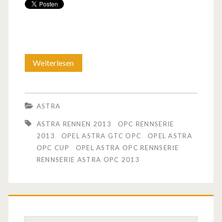
Weiterlesen
O
p
e
ASTRA
l
ASTRA RENNEN 2013
OPC RENNSERIE
A
2013
OPEL ASTRA GTC OPC
OPEL ASTRA
OPC CUP
OPEL ASTRA OPC RENNSERIE
s
RENNSERIE ASTRA OPC 2013
t
r
a