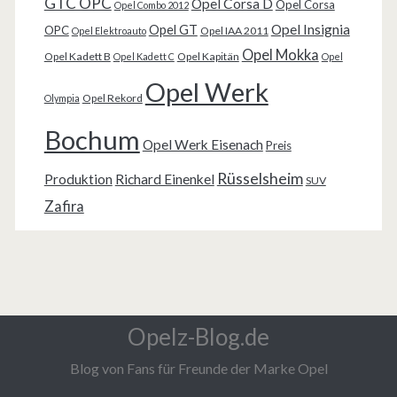
GTC OPC
Opel Corsa D
Opel Corsa
Opel Combo 2012
Opel Insignia
Opel GT
OPC
Opel IAA 2011
Opel Elektroauto
Opel Mokka
Opel Kadett B
Opel Kapitän
Opel Kadett C
Opel
Opel Werk
Opel Rekord
Olympia
Bochum
Opel Werk Eisenach
Preis
Rüsselsheim
Produktion
Richard Einenkel
SUV
Zafira
Opelz-Blog.de
Blog von Fans für Freunde der Marke Opel