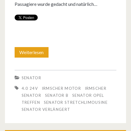
Passagiere wurde gedacht und natürlich…
Weiterlesen
E
i
n
SENATOR
u
4.0 24V
IRMSCHER MOTOR
IRMSCHER
n
SENATOR
SENATOR B
SENATOR OPEL
TREFFEN
SENATOR STRETCHLIMOUSINE
g
SENATOR VERLÄNGERT
e
w