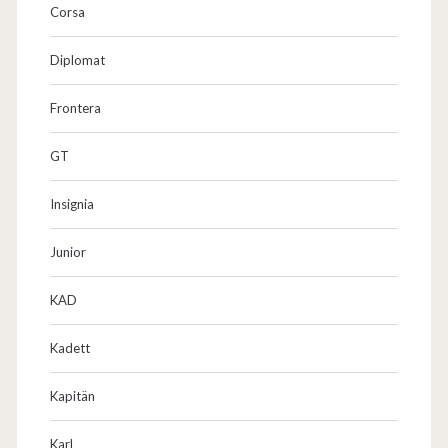
t
Corsa
z
Diplomat
u
Frontera
r
S
GT
t
Insignia
r
Junior
e
t
KAD
c
Kadett
h
Kapitän
l
i
Karl