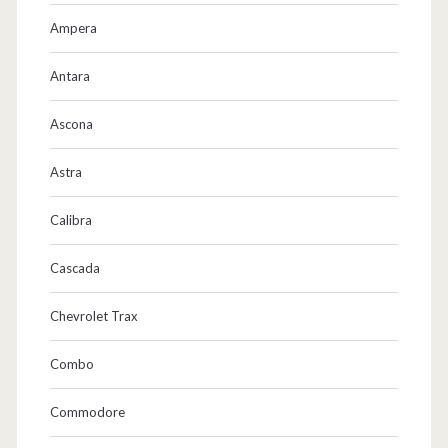
e
Ampera
n
Antara
–
Ascona
v
e
Astra
r
Calibra
l
Cascada
ä
n
Chevrolet Trax
g
Combo
e
Commodore
r