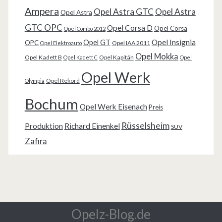
Ampera
Opel Astra GTC
Opel Astra
Opel Astra
GTC OPC
Opel Corsa D
Opel Corsa
Opel Combo 2012
Opel Insignia
Opel GT
OPC
Opel IAA 2011
Opel Elektroauto
Opel Mokka
Opel Kadett B
Opel Kapitän
Opel Kadett C
Opel
Opel Werk
Opel Rekord
Olympia
Bochum
Opel Werk Eisenach
Preis
Rüsselsheim
Produktion
Richard Einenkel
SUV
Zafira
Opelz-Blog.de