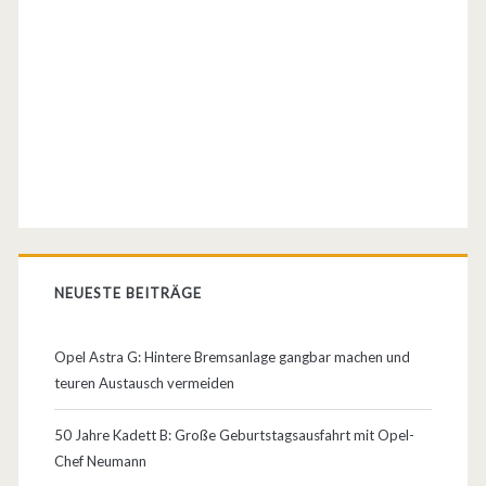
l
S
e
n
a
t
o
r
NEUESTE BEITRÄGE
–
r
Opel Astra G: Hintere Bremsanlage gangbar machen und
teuren Austausch vermeiden
e
c
50 Jahre Kadett B: Große Geburtstagsausfahrt mit Opel-
Chef Neumann
h