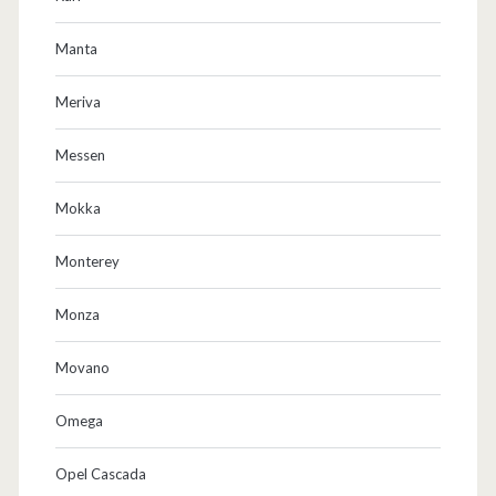
m
Manta
o
Meriva
u
s
Messen
i
Mokka
n
Monterey
e
Monza
Movano
Omega
Opel Cascada