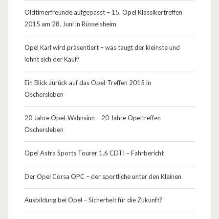
t
Oldtimerfreunde aufgepasst – 15. Opel Klassikertreffen
2015 am 28. Juni in Rüsselsheim
s
g
Opel Karl wird präsentiert – was taugt der kleinste und
lohnt sich der Kauf?
e
l
Ein Blick zurück auf das Opel-Treffen 2015 in
Oschersleben
e
n
20 Jahre Opel-Wahnsinn – 20 Jahre Opeltreffen
Oschersleben
k
t
Opel Astra Sports Tourer 1.6 CDTI – Fahrbericht
m
Der Opel Corsa OPC – der sportliche unter den Kleinen
i
Ausbildung bei Opel – Sicherheit für die Zukunft?
t