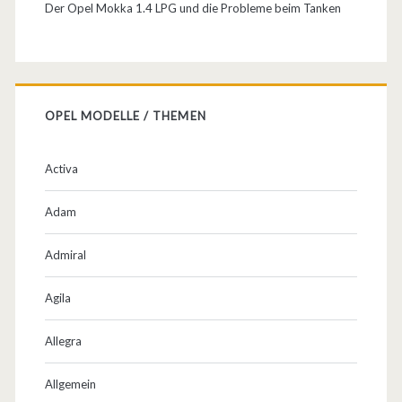
2
Der Opel Mokka 1.4 LPG und die Probleme beim Tanken
R
ü
c
OPEL MODELLE / THEMEN
k
s
Activa
i
Adam
t
Admiral
z
b
Agila
ä
Allegra
n
Allgemein
k