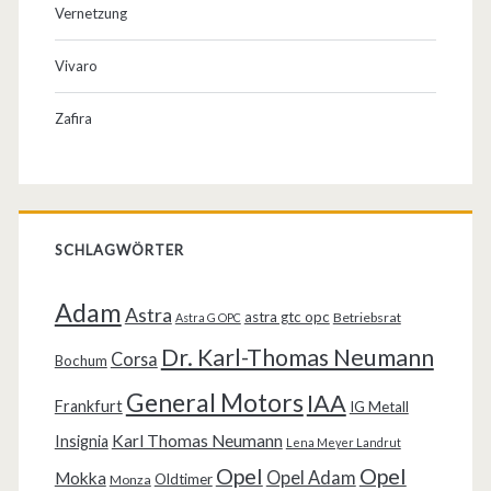
Vernetzung
Vivaro
Zafira
SCHLAGWÖRTER
Adam
Astra
astra gtc opc
Betriebsrat
Astra G OPC
Dr. Karl-Thomas Neumann
Corsa
Bochum
General Motors
IAA
Frankfurt
IG Metall
Karl Thomas Neumann
Insignia
Lena Meyer Landrut
Opel
Opel
Opel Adam
Mokka
Oldtimer
Monza