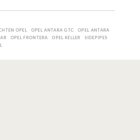
CHTEN OPEL
OPEL ANTARA GTC
OPEL ANTARA
CAR
OPEL FRONTERA
OPEL KELLER
SIDEPIPES
L