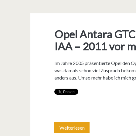
Opel Antara GTC 
IAA – 2011 vor m
Im Jahre 2005 präsentierte Opel den O
was damals schon viel Zuspruch bekomm
anders aus. Umso mehr habe ich mich ge
Weiterlesen
O