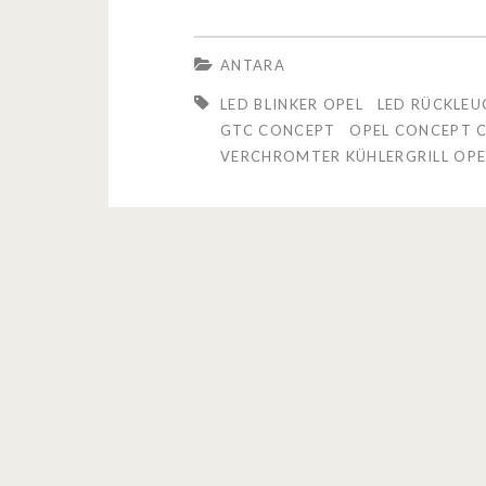
p
e
ANTARA
l
LED BLINKER OPEL
LED RÜCKLEU
A
GTC CONCEPT
OPEL CONCEPT 
VERCHROMTER KÜHLERGRILL OPE
n
t
a
r
a
G
T
C
C