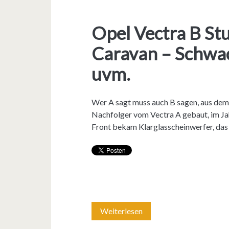
Opel Vectra B St
Caravan – Schwach
uvm.
Wer A sagt muss auch B sagen, aus dem
Nachfolger vom Vectra A gebaut, im Jah
Front bekam Klarglasscheinwerfer, da
Weiterlesen
O