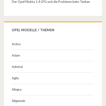
Der Opel Mokka 1.4 LPG und die Probleme beim Tanken
n
d
3
5
OPEL MODELLE / THEMEN
5
Activa
N
m
Adam
–
Admiral
b
Agila
e
z
Allegra
a
Allgemein