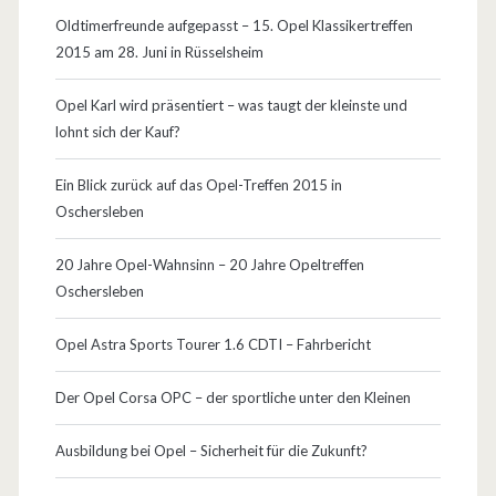
Oldtimerfreunde aufgepasst – 15. Opel Klassikertreffen
6
2015 am 28. Juni in Rüsselsheim
0
Opel Karl wird präsentiert – was taugt der kleinste und
k
lohnt sich der Kauf?
m
Ein Blick zurück auf das Opel-Treffen 2015 in
/
Oschersleben
h
20 Jahre Opel-Wahnsinn – 20 Jahre Opeltreffen
V
Oschersleben
/
Opel Astra Sports Tourer 1.6 CDTI – Fahrbericht
m
a
Der Opel Corsa OPC – der sportliche unter den Kleinen
x
Ausbildung bei Opel – Sicherheit für die Zukunft?
u