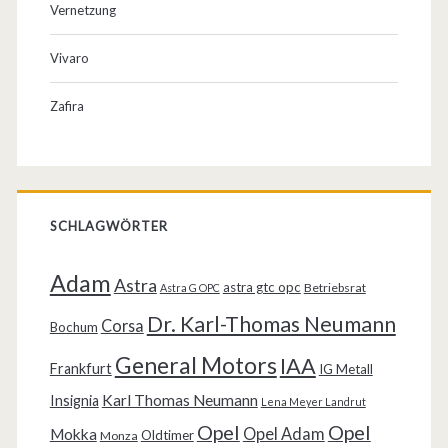
Vernetzung
Vivaro
Zafira
SCHLAGWÖRTER
Adam
Astra
astra gtc opc
Betriebsrat
Astra G OPC
Dr. Karl-Thomas Neumann
Corsa
Bochum
General Motors
IAA
Frankfurt
IG Metall
Karl Thomas Neumann
Insignia
Lena Meyer Landrut
Opel
Opel
Opel Adam
Mokka
Oldtimer
Monza