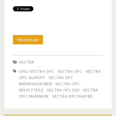
Weiterlesen
O
p
e
VECTRA
l
OPEL VECTRA OPC
VECTRA OPC
VECTRA
V
OPC AUSPUFF
VECTRA OPC
BREMSSSCHEIBEN
VECTRA OPC
e
ERSATZTEILE
VECTRA OPC ESD
VECTRA
c
OPC FAHRWERK
VECTRA OPC KAUFEN
t
r