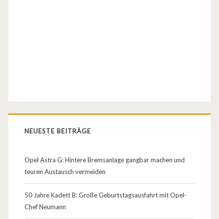
r
V
6
–
B
i
t
u
NEUESTE BEITRÄGE
r
Opel Astra G: Hintere Bremsanlage gangbar machen und
b
teuren Austausch vermeiden
o
50 Jahre Kadett B: Große Geburtstagsausfahrt mit Opel-
–
Chef Neumann
2