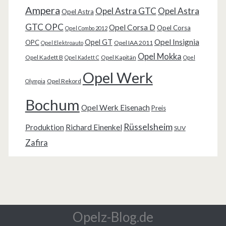
Ampera
Opel Astra GTC
Opel Astra
Opel Astra
GTC OPC
Opel Corsa D
Opel Corsa
Opel Combo 2012
Opel Insignia
Opel GT
OPC
Opel IAA 2011
Opel Elektroauto
Opel Mokka
Opel Kadett B
Opel Kapitän
Opel Kadett C
Opel
Opel Werk
Opel Rekord
Olympia
Bochum
Opel Werk Eisenach
Preis
Rüsselsheim
Produktion
Richard Einenkel
SUV
Zafira
Opelz-Blog.de