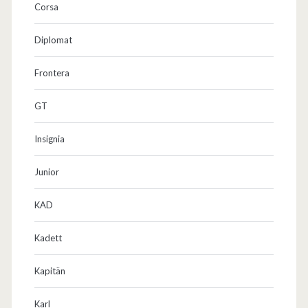
Corsa
a
ß
Diplomat
!
Frontera
GT
Insignia
Junior
KAD
Kadett
Kapitän
Karl