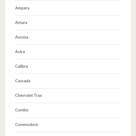
h
Ampera
l
b
Antara
a
Ascona
r
Astra
e
r
Calibra
F
Cascada
a
Chevrolet Trax
h
r
Combo
s
Commodore
p