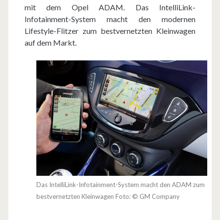
mit dem Opel ADAM. Das IntelliLink-
e
Infotainment-System macht den modernen
t
Lifestyle-Flitzer zum bestvernetzten Kleinwagen
auf dem Markt.
z
t
–
d
e
r
O
p
Das IntelliLink-Infotainment-System macht den ADAM zum
e
bestvernetzten Kleinwagen Foto: © GM Company
l