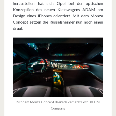
herzustellen, hat sich Opel bei der optischen
e
Konzeption des neuen Kleinwagens ADAM am
l
Design eines iPhones orientiert. Mit dem Monza
Concept setzen die Rüsselsheimer nun noch einen
l
drauf.
i
L
i
n
k
-
S
y
Mit dem Monza Concept dreifach vernetzt Foto: © GM
s
Company