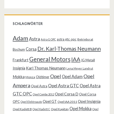
SCHLAGWÖRTER
Adam
Astra
astra gtc opc
Betriebsrat
Astra G OPC
Dr. Karl-Thomas Neumann
Corsa
Bochum
General Motors
IAA
Frankfurt
IG Metall
Karl Thomas Neumann
Insignia
Lena Meyer Landrut
Opel
Opel
Opel Adam
Mokka
Oldtimer
Monza
Ampera
Opel Astra GTC
Opel Astra
Opel Astra
GTC OPC
Opel Corsa D
Opel Corsa
Opel Combo 2012
Opel Insignia
Opel GT
OPC
Opel IAA 2011
Opel Elektroauto
Opel Mokka
Opel Kadett B
Opel Kapitän
Opel Kadett C
Opel