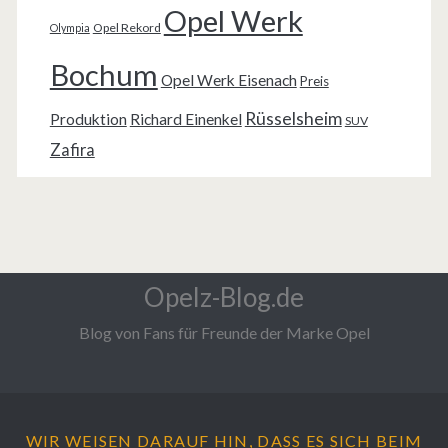
Opel Werk
Opel Rekord
Olympia
Bochum
Opel Werk Eisenach
Preis
Rüsselsheim
Produktion
Richard Einenkel
SUV
Zafira
Opelz-Blog.de
Blog von Fans für Freunde der Marke Opel
WIR WEISEN DARAUF HIN, DASS ES SICH BEIM