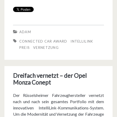
r
e
i
s
ADAM
f
CONNECTED CAR AWARD
INTELLILINK
ü
PREIS
VERNETZUNG
r
d
Dreifach vernetzt – der Opel
a
Monza Conept
s
I
Der Rüsselsheimer Fahrzeughersteller vernetzt
nach und nach sein gesamtes Portfolio mit dem
n
innovativen IntelliLink-Kommunikations-System.
t
Um die Modernität und Vernetzung der Fahrzeuge