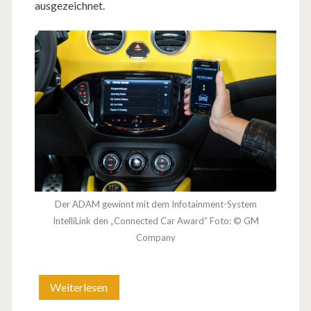
ausgezeichnet.
Der ADAM gewinnt mit dem Infotainment-System
IntelliLink den „Connected Car Award“ Foto: © GM
Company
Weiterlesen
P