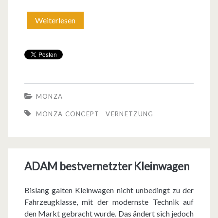
t
e
Weiterlesen
D
m
r
e
i
f
MONZA
a
MONZA CONCEPT
VERNETZUNG
c
h
v
ADAM bestvernetzter Kleinwagen
e
Bislang galten Kleinwagen nicht unbedingt zu der
r
Fahrzeugklasse, mit der modernste Technik auf
n
den Markt gebracht wurde. Das ändert sich jedoch