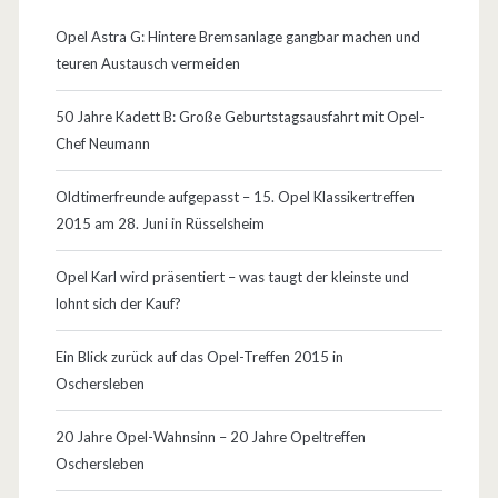
h
Opel Astra G: Hintere Bremsanlage gangbar machen und
teuren Austausch vermeiden
o
l
50 Jahre Kadett B: Große Geburtstagsausfahrt mit Opel-
Chef Neumann
b
e
Oldtimerfreunde aufgepasst – 15. Opel Klassikertreffen
2015 am 28. Juni in Rüsselsheim
d
a
Opel Karl wird präsentiert – was taugt der kleinste und
lohnt sich der Kauf?
r
f
Ein Blick zurück auf das Opel-Treffen 2015 in
Oschersleben
20 Jahre Opel-Wahnsinn – 20 Jahre Opeltreffen
Oschersleben