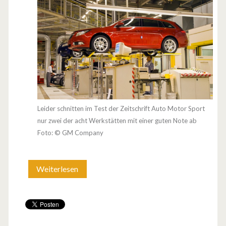
Leider schnitten im Test der Zeitschrift Auto Motor Sport
nur zwei der acht Werkstätten mit einer guten Note ab
Foto: © GM Company
Weiterlesen
B
e
i
v