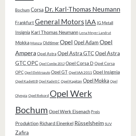
Dr. Karl-Thomas Neumann
Corsa
Bochum
General Motors
IAA
Frankfurt
IG Metall
Karl Thomas Neumann
Insignia
Lena Meyer Landrut
Opel
Opel
Opel Adam
Mokka
Oldtimer
Monza
Ampera
Opel Astra GTC
Opel Astra
Opel Astra
GTC OPC
Opel Corsa D
Opel Corsa
Opel Combo 2012
Opel Insignia
Opel GT
OPC
Opel IAA 2011
Opel Elektroauto
Opel Mokka
Opel Kadett B
Opel Kapitän
Opel Kadett C
Opel
Opel Werk
Opel Rekord
Olympia
Bochum
Opel Werk Eisenach
Preis
Rüsselsheim
Produktion
Richard Einenkel
SUV
Zafira