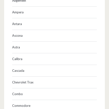
m
Allgemein
i
Ampera
t
Antara
d
e
Ascona
n
Astra
E
Calibra
x
t
Cascada
r
Chevrolet Trax
e
Combo
m
e
Commodore