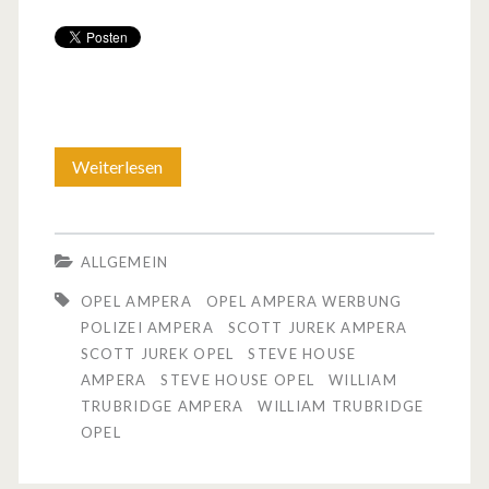
Weiterlesen
H
ö
h
ALLGEMEIN
e
OPEL AMPERA
OPEL AMPERA WERBUNG
r
POLIZEI AMPERA
SCOTT JUREK AMPERA
SCOTT JUREK OPEL
STEVE HOUSE
,
AMPERA
STEVE HOUSE OPEL
WILLIAM
w
TRUBRIDGE AMPERA
WILLIAM TRUBRIDGE
OPEL
e
i