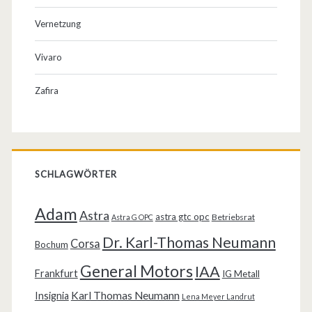
Vernetzung
Vivaro
Zafira
SCHLAGWÖRTER
Adam
Astra
astra gtc opc
Betriebsrat
Astra G OPC
Dr. Karl-Thomas Neumann
Corsa
Bochum
General Motors
IAA
Frankfurt
IG Metall
Karl Thomas Neumann
Insignia
Lena Meyer Landrut