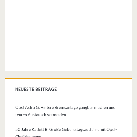
p
e
l
s
p
i
e
l
NEUESTE BEITRÄGE
t
b
Opel Astra G: Hintere Bremsanlage gangbar machen und
e
teuren Austausch vermeiden
i
50 Jahre Kadett B: Große Geburtstagsausfahrt mit Opel-
d
Chef Neumann