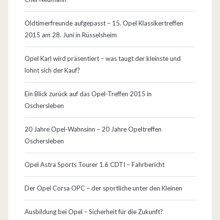
e
Oldtimerfreunde aufgepasst – 15. Opel Klassikertreffen
r
2015 am 28. Juni in Rüsselsheim
a
Opel Karl wird präsentiert – was taugt der kleinste und
k
lohnt sich der Kauf?
t
Ein Blick zurück auf das Opel-Treffen 2015 in
u
Oschersleben
e
20 Jahre Opel-Wahnsinn – 20 Jahre Opeltreffen
l
Oschersleben
l
Opel Astra Sports Tourer 1.6 CDTI – Fahrbericht
e
Der Opel Corsa OPC – der sportliche unter den Kleinen
n
A
Ausbildung bei Opel – Sicherheit für die Zukunft?