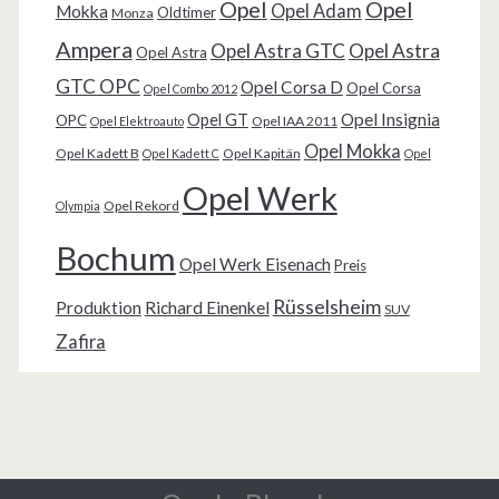
Opel
Opel
Opel Adam
Mokka
Oldtimer
Monza
Ampera
Opel Astra GTC
Opel Astra
Opel Astra
GTC OPC
Opel Corsa D
Opel Corsa
Opel Combo 2012
Opel Insignia
Opel GT
OPC
Opel IAA 2011
Opel Elektroauto
Opel Mokka
Opel Kadett B
Opel Kapitän
Opel Kadett C
Opel
Opel Werk
Opel Rekord
Olympia
Bochum
Opel Werk Eisenach
Preis
Rüsselsheim
Produktion
Richard Einenkel
SUV
Zafira