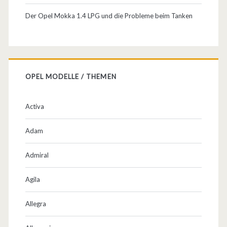
m
Der Opel Mokka 1.4 LPG und die Probleme beim Tanken
p
e
r
OPEL MODELLE / THEMEN
a
W
Activa
e
Adam
r
b
Admiral
u
Agila
n
Allegra
g