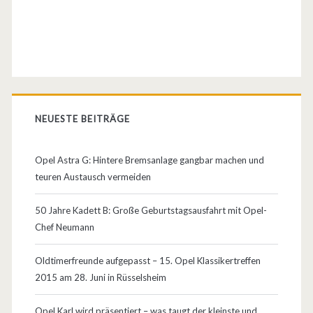
f
i
r
a
NEUESTE BEITRÄGE
T
o
Opel Astra G: Hintere Bremsanlage gangbar machen und
u
teuren Austausch vermeiden
r
50 Jahre Kadett B: Große Geburtstagsausfahrt mit Opel-
e
Chef Neumann
r
Oldtimerfreunde aufgepasst – 15. Opel Klassikertreffen
a
2015 am 28. Juni in Rüsselsheim
u
Opel Karl wird präsentiert – was taugt der kleinste und