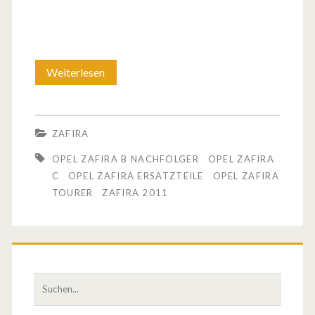
Weiterlesen
O
p
e
ZAFIRA
l
OPEL ZAFIRA B NACHFOLGER
OPEL ZAFIRA
z
C
OPEL ZAFIRA ERSATZTEILE
OPEL ZAFIRA
TOURER
ZAFIRA 2011
e
i
g
t
S
u
d