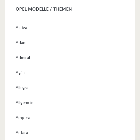
i
OPEL MODELLE / THEMEN
g
e
Activa
n
Adam
I
A
Admiral
A
Agila
…
Allegra
Allgemein
Ampera
Antara