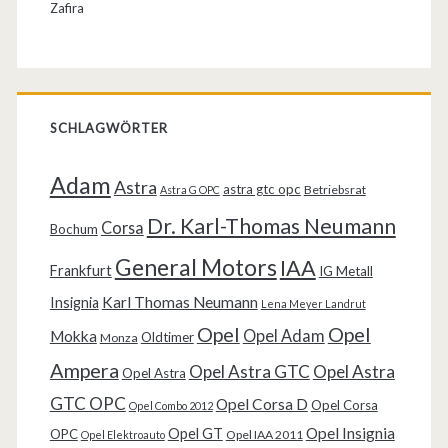
Zafira
SCHLAGWÖRTER
Adam
Astra
astra gtc opc
Betriebsrat
Astra G OPC
Dr. Karl-Thomas Neumann
Corsa
Bochum
General Motors
IAA
Frankfurt
IG Metall
Karl Thomas Neumann
Insignia
Lena Meyer Landrut
Opel
Opel
Opel Adam
Mokka
Oldtimer
Monza
Ampera
Opel Astra GTC
Opel Astra
Opel Astra
GTC OPC
Opel Corsa D
Opel Corsa
Opel Combo 2012
Opel Insignia
Opel GT
OPC
Opel IAA 2011
Opel Elektroauto