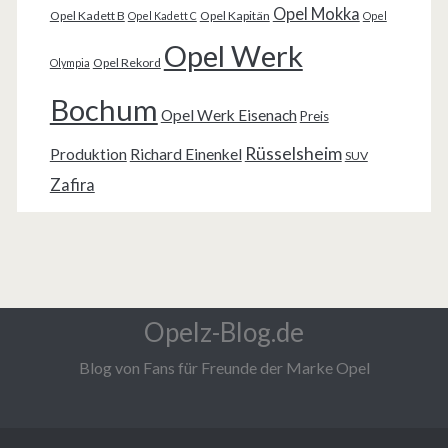
Opel Mokka
Opel Kadett B
Opel Kapitän
Opel Kadett C
Opel
Opel Werk
Opel Rekord
Olympia
Bochum
Opel Werk Eisenach
Preis
Rüsselsheim
Produktion
Richard Einenkel
SUV
Zafira
Opelz-Blog.de
Blog von Fans für Freunde der Marke Opel