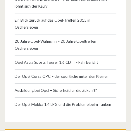
f
lohnt sich der Kauf?
d
Ein Blick zurück auf das Opel-Treffen 2015 in
e
Oschersleben
r
20 Jahre Opel-Wahnsinn – 20 Jahre Opeltreffen
d
Oschersleben
i
Opel Astra Sports Tourer 1.6 CDTI – Fahrbericht
e
Der Opel Corsa OPC – der sportliche unter den Kleinen
s
j
Ausbildung bei Opel – Sicherheit für die Zukunft?
ä
Der Opel Mokka 1.4 LPG und die Probleme beim Tanken
h
r