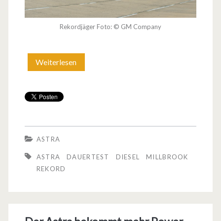
Rekordjäger Foto: © GM Company
Weiterlesen
O
p
e
l
s
ASTRA
R
ASTRA
DAUERTEST
DIESEL
MILLBROOK
e
REKORD
k
o