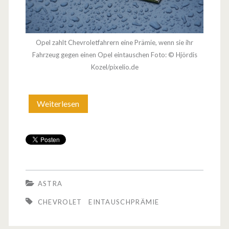
e
r
Opel zahlt Chevroletfahrern eine Prämie, wenn sie ihr
Fahrzeug gegen einen Opel eintauschen Foto: © Hjördis
Kozel/pixelio.de
Weiterlesen
E
i
n
t
a
ASTRA
u
CHEVROLET
EINTAUSCHPRÄMIE
s