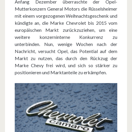
Anfang Dezember überraschte der Opel-
k
Mutterkonzern General Motors die Rüsselsheimer
o
mit einem vorgezogenen Weihnachtsgeschenk und
kündigte an, die Marke Chevrolet bis 2015 vom
m
europäischen Markt zurückzuziehen, um eine
m
weitere konzerninterne Konkurrenz zu
unterbinden. Nun, wenige Wochen nach der
t
Nachricht, versucht Opel, das Potential auf dem
m
Markt zu nutzen, das durch den Rückzug der
Marke Chevy frei wird, und sich so stärker zu
e
positionieren und Marktanteile zu erkämpfen.
h
r
P
o
w