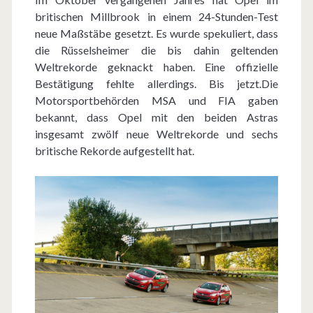
s
britischen Millbrook in einem 24-Stunden-Test
neue Maßstäbe gesetzt. Es wurde spekuliert, dass
A
die Rüsselsheimer die bis dahin geltenden
n
Weltrekorde geknackt haben. Eine offizielle
Bestätigung fehlte allerdings. Bis jetzt.Die
g
Motorsportbehörden MSA und FIA gaben
r
bekannt, dass Opel mit den beiden Astras
insgesamt zwölf neue Weltrekorde und sechs
i
britische Rekorde aufgestellt hat.
l
l
e
n