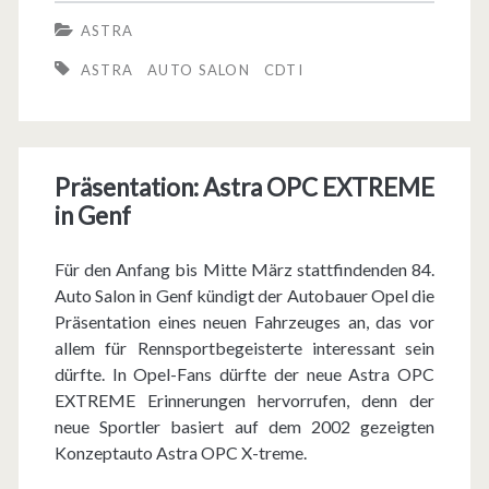
i
ASTRA
e
ASTRA
AUTO SALON
CDTI
r
e
d
Präsentation: Astra OPC EXTREME
in Genf
e
s
Für den Anfang bis Mitte März stattfindenden 84.
n
Auto Salon in Genf kündigt der Autobauer Opel die
Präsentation eines neuen Fahrzeuges an, das vor
e
allem für Rennsportbegeisterte interessant sein
u
dürfte. In Opel-Fans dürfte der neue Astra OPC
EXTREME Erinnerungen hervorrufen, denn der
e
neue Sportler basiert auf dem 2002 gezeigten
n
Konzeptauto Astra OPC X-treme.
A