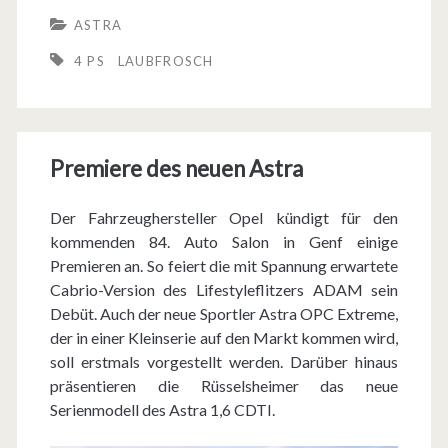
h
ASTRA
r
4 PS
LAUBFROSCH
e
O
p
Premiere des neuen Astra
e
Der Fahrzeughersteller Opel kündigt für den
l
kommenden 84. Auto Salon in Genf einige
L
Premieren an. So feiert die mit Spannung erwartete
Cabrio-Version des Lifestyleflitzers ADAM sein
a
Debüt. Auch der neue Sportler Astra OPC Extreme,
u
der in einer Kleinserie auf den Markt kommen wird,
soll erstmals vorgestellt werden. Darüber hinaus
b
präsentieren die Rüsselsheimer das neue
f
Serienmodell des Astra 1,6 CDTI.
r