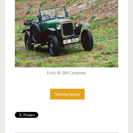
Foto: © GM Company
Weiterlesen
9
0
J
a