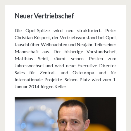
c
h
Neuer Vertriebschef
p
Die Opel-Spitze wird neu strukturiert. Peter
r
Christian Küspert, der Vertriebsvorstand bei Opel,
ä
tauscht über Weihnachten und Neujahr Teile seiner
Mannschaft aus. Der bisherige Vorstandschef,
m
Matthias Seidl, räumt seinen Posten zum
i
Jahreswechsel und wird neue Executive Director
Sales für Zentral- und Osteuropa und für
e
Internationale Projekte. Seinen Platz wird zum 1.
f
Januar 2014 Jürgen Keller.
ü
r
C
h