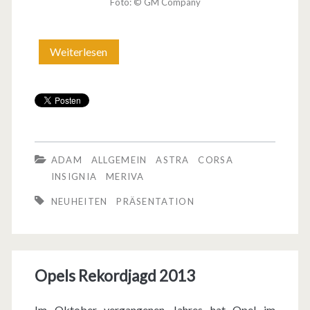
Foto: © GM Company
n
G
Weiterlesen
W
e
i
n
n
f
t
e
ADAM
ALLGEMEIN
ASTRA
CORSA
r
INSIGNIA
MERIVA
l
NEUHEITEN
PRÄSENTATION
i
c
Opels Rekordjagd 2013
h
e
Im Oktober vergangenen Jahres hat Opel im