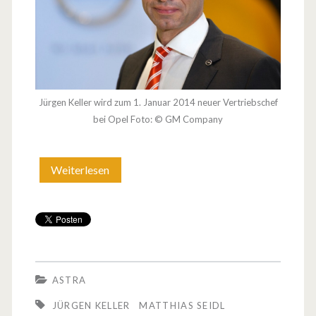
e
v
y
-
Jürgen Keller wird zum 1. Januar 2014 neuer Vertriebschef
bei Opel Foto: © GM Company
F
a
Weiterlesen
N
h
e
r
u
e
e
r
r
ASTRA
V
JÜRGEN KELLER
MATTHIAS SEIDL