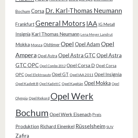
Dr. Karl-Thomas Neumann
Corsa
Bochum
General Motors
IAA
Frankfurt
IG Metall
Karl Thomas Neumann
Insignia
Lena Meyer Landrut
Opel
Opel
Opel Adam
Mokka
Oldtimer
Monza
Ampera
Opel Astra GTC
Opel Astra
Opel Astra
GTC OPC
Opel Corsa D
Opel Corsa
Opel Combo 2012
Opel Insignia
Opel GT
OPC
Opel IAA 2011
Opel Elektroauto
Opel Mokka
Opel Kadett B
Opel Kapitän
Opel Kadett C
Opel
Opel Werk
Opel Rekord
Olympia
Bochum
Opel Werk Eisenach
Preis
Rüsselsheim
Produktion
Richard Einenkel
SUV
Zafira