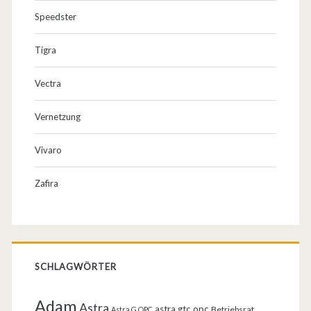
Speedster
Tigra
Vectra
Vernetzung
Vivaro
Zafira
SCHLAGWÖRTER
Adam
Astra
astra gtc opc
Betriebsrat
Astra G OPC