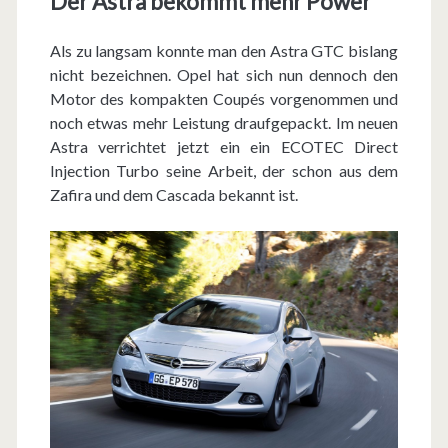
Der Astra bekommt mehr Power
r
d
Als zu langsam konnte man den Astra GTC bislang
j
nicht bezeichnen. Opel hat sich nun dennoch den
Motor des kompakten Coupés vorgenommen und
a
noch etwas mehr Leistung draufgepackt. Im neuen
g
Astra verrichtet jetzt ein ein ECOTEC Direct
Injection Turbo seine Arbeit, der schon aus dem
d
Zafira und dem Cascada bekannt ist.
2
0
1
3