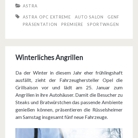
e
ASTRA
n
ASTRA OPC EXTREME
AUTO SALON
GENF
t
PRÄSENTATION
PREMIERE
SPORTWAGEN
a
t
Winterliches Angrillen
i
o
Da der Winter in diesem Jahr eher frühlingshaft
n
ausfällt, zieht der Fahrzeughersteller Opel die
Grillsaison vor und lädt am 25. Januar zum
:
Angrillen in ihre Autohäuser. Damit die Besucher zu
A
Steaks und Bratwürstchen das passende Ambiente
genießen können, präsentieren die Rüsselsheimer
s
am Samstag insgesamt fünf neue Fahrzeuge.
t
r