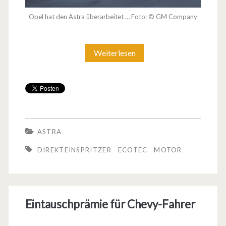
Opel hat den Astra überarbeitet … Foto: © GM Company
Weiterlesen
D
e
r
A
s
ASTRA
t
DIREKTEINSPRITZER
ECOTEC
MOTOR
r
a
b
Eintauschprämie für Chevy-Fahrer
e