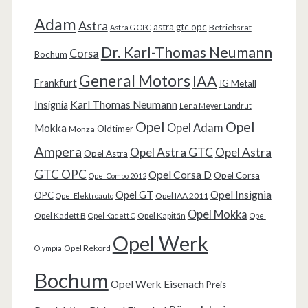
Adam
Astra
astra gtc opc
Betriebsrat
Astra G OPC
Dr. Karl-Thomas Neumann
Corsa
Bochum
General Motors
IAA
Frankfurt
IG Metall
Karl Thomas Neumann
Insignia
Lena Meyer Landrut
Opel
Opel
Opel Adam
Mokka
Oldtimer
Monza
Ampera
Opel Astra GTC
Opel Astra
Opel Astra
GTC OPC
Opel Corsa D
Opel Corsa
Opel Combo 2012
Opel Insignia
Opel GT
OPC
Opel IAA 2011
Opel Elektroauto
Opel Mokka
Opel Kadett B
Opel Kapitän
Opel Kadett C
Opel
Opel Werk
Opel Rekord
Olympia
Bochum
Opel Werk Eisenach
Preis