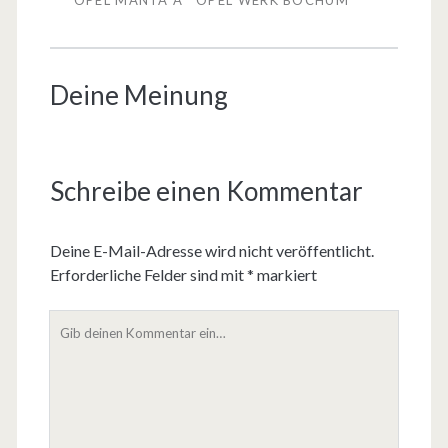
Deine Meinung
Schreibe einen Kommentar
Deine E-Mail-Adresse wird nicht veröffentlicht.
Erforderliche Felder sind mit
*
markiert
D
e
i
n
K
o