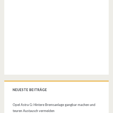
i
c
h
)
NEUESTE BEITRÄGE
Opel Astra G: Hintere Bremsanlage gangbar machen und
teuren Austausch vermeiden