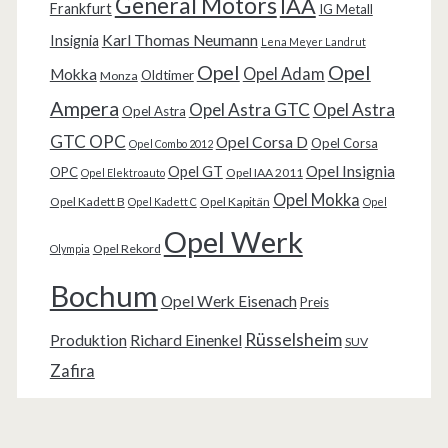
General Motors
IAA
Frankfurt
IG Metall
Karl Thomas Neumann
Insignia
Lena Meyer Landrut
Opel
Opel
Opel Adam
Mokka
Oldtimer
Monza
Ampera
Opel Astra GTC
Opel Astra
Opel Astra
GTC OPC
Opel Corsa D
Opel Corsa
Opel Combo 2012
Opel Insignia
Opel GT
OPC
Opel IAA 2011
Opel Elektroauto
Opel Mokka
Opel Kadett B
Opel Kapitän
Opel Kadett C
Opel
Opel Werk
Opel Rekord
Olympia
Bochum
Opel Werk Eisenach
Preis
Rüsselsheim
Produktion
Richard Einenkel
SUV
Zafira