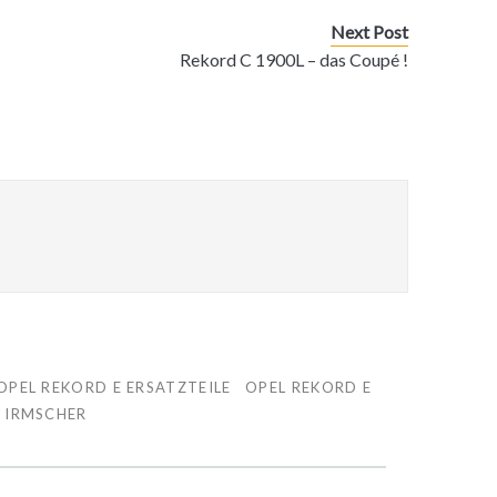
Next Post
Rekord C 1900L – das Coupé !
OPEL REKORD E ERSATZTEILE
OPEL REKORD E
 IRMSCHER