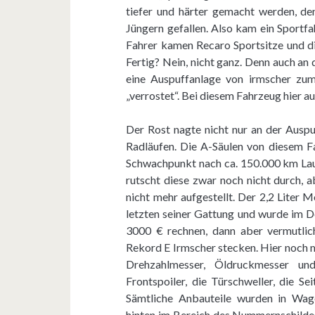
tiefer und härter gemacht werden, den
Jüngern gefallen. Also kam ein Sportfa
Fahrer kamen Recaro Sportsitze und di
Fertig? Nein, nicht ganz. Denn auch an
eine Auspuffanlage von irmscher zum 
„verrostet“. Bei diesem Fahrzeug hier a
Der Rost nagte nicht nur an der Auspu
Radläufen. Die A-Säulen von diesem F
Schwachpunkt nach ca. 150.000 km Lau
rutscht diese zwar noch nicht durch,
nicht mehr aufgestellt. Der 2,2 Liter M
letzten seiner Gattung und wurde im D
3000 € rechnen, dann aber vermutlic
Rekord E Irmscher stecken. Hier noch 
Drehzahlmesser, Öldruckmesser un
Frontspoiler, die Türschweller, die S
Sämtliche Anbauteile wurden in Wage
hinten im Bereich des Nummernschildes