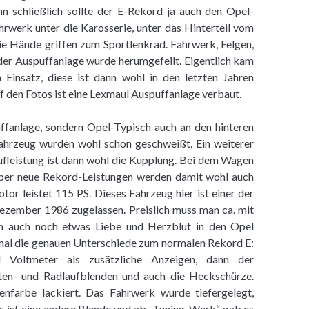
n schließlich sollte der E-Rekord ja auch den Opel-
hrwerk unter die Karosserie, unter das Hinterteil vom
e Hände griffen zum Sportlenkrad. Fahrwerk, Felgen,
 der Auspuffanlage wurde herumgefeilt. Eigentlich kam
Einsatz, diese ist dann wohl in den letzten Jahren
uf den Fotos ist eine Lexmaul Auspuffanlage verbaut.
ffanlage, sondern Opel-Typisch auch an den hinteren
ahrzeug wurden wohl schon geschweißt. Ein weiterer
fleistung ist dann wohl die Kupplung. Bei dem Wagen
 aber neue Rekord-Leistungen werden damit wohl auch
otor leistet 115 PS. Dieses Fahrzeug hier ist einer der
ezember 1986 zugelassen. Preislich muss man ca. mit
h auch noch etwas Liebe und Herzblut in den Opel
mal die genauen Unterschiede zum normalen Rekord E:
d Voltmeter als zusätzliche Anzeigen, dann der
eiten- und Radlaufblenden und auch die Heckschürze.
nfarbe lackiert. Das Fahrwerk wurde tiefergelegt,
 ist eine andere Blende und ab „Tuning-Werk“ gab es