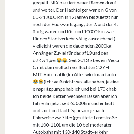
gequält. NIX passiert neuer Riemen drauf
und weiter. Der Nachfolger war ein G von
60-212000 km in 12Jahren bis zuletzt nur
noch der Rückwärtsgang, der 2. und der 4.
übrig waren und für rund 10000 km wars
für den Stadtverkehr völlig ausreichend (
vielleicht waren die dauernden 2000kg
Anhänger Zuviel für das af13 und den
62Kw 1,6er
. Seit 2013 ist es ein Vecci
C mit dem vielfach verfluchten 2.2YH
MIT Automatik (im Alter wird man fauler
)Ich weiß nicht was alle haben, ja eine
einspritzpumpe hab ich und bei 170k hab
ich beide Ketten wechseln lassen aber ich
fahre ihn jetzt seit 65000km und er läuft
und läuft und läuft. Sparsam je nach
Fahrweise zw 7liter(gesittete Landstraße
mit 100-110), um die 10 bei moderater
Autobahn mit 130-140 Stadtverkehr