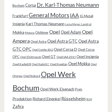
Dr. Karl-Thomas Neumann
Corsa
Bochum
General Motors
IAA
Frankfurt
IG Metall
Karl Thomas Neumann
Insignia
Lena Meyer Landrut
Opel
Opel
Opel Adam
Mokka
Oldtimer
Monza
Ampera
Opel Astra GTC
Opel Astra
Opel Astra
GTC OPC
Opel Corsa D
Opel Corsa
Opel Combo 2012
Opel Insignia
Opel GT
OPC
Opel IAA 2011
Opel Elektroauto
Opel Mokka
Opel Kadett B
Opel Kapitän
Opel Kadett C
Opel
Opel Werk
Opel Rekord
Olympia
Bochum
Opel Werk Eisenach
Preis
Rüsselsheim
Produktion
Richard Einenkel
SUV
Zafira