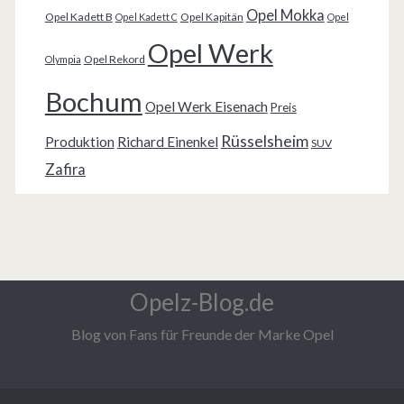
Opel Mokka
Opel Kadett B
Opel Kapitän
Opel Kadett C
Opel
Opel Werk
Opel Rekord
Olympia
Bochum
Opel Werk Eisenach
Preis
Rüsselsheim
Produktion
Richard Einenkel
SUV
Zafira
Opelz-Blog.de
Blog von Fans für Freunde der Marke Opel