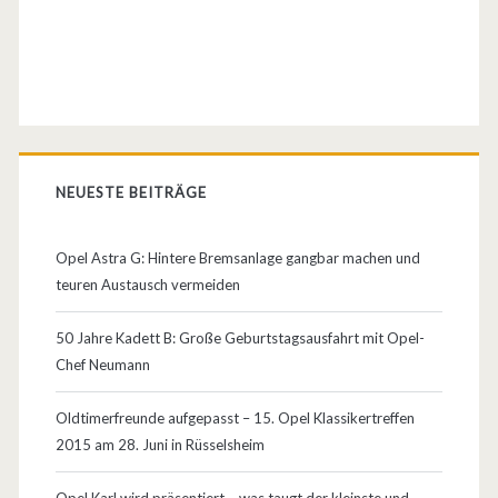
i
g
A
n
g
NEUESTE BEITRÄGE
e
b
Opel Astra G: Hintere Bremsanlage gangbar machen und
o
teuren Austausch vermeiden
t
50 Jahre Kadett B: Große Geburtstagsausfahrt mit Opel-
z
Chef Neumann
u
Oldtimerfreunde aufgepasst – 15. Opel Klassikertreffen
r
2015 am 28. Juni in Rüsselsheim
A
Opel Karl wird präsentiert – was taugt der kleinste und