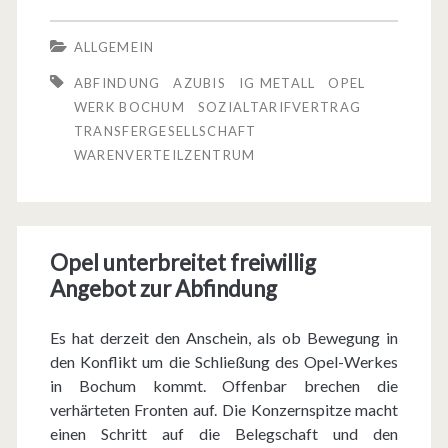
a
ALLGEMEIN
l
ABFINDUNG
AZUBIS
IG METALL
OPEL
t
WERK BOCHUM
SOZIALTARIFVERTRAG
TRANSFERGESELLSCHAFT
a
WARENVERTEILZENTRUM
r
i
f
Opel unterbreitet freiwillig
Angebot zur Abfindung
v
e
Es hat derzeit den Anschein, als ob Bewegung in
r
den Konflikt um die Schließung des Opel-Werkes
in Bochum kommt. Offenbar brechen die
t
verhärteten Fronten auf. Die Konzernspitze macht
r
einen Schritt auf die Belegschaft und den