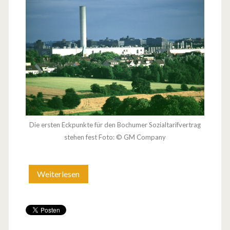
Die ersten Eckpunkte für den Bochumer Sozialtarifvertrag
stehen fest Foto: © GM Company
Weiterlesen
S
o
z
i