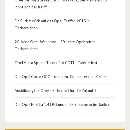
b
lohnt sich der Kauf?
f
Ein Blick zurück auf das Opel-Treffen 2015 in
i
Oschersleben
n
20 Jahre Opel-Wahnsinn – 20 Jahre Opeltreffen
d
Oschersleben
u
Opel Astra Sports Tourer 1.6 CDTI – Fahrbericht
n
Der Opel Corsa OPC – der sportliche unter den Kleinen
g
Ausbildung bei Opel – Sicherheit für die Zukunft?
Der Opel Mokka 1.4 LPG und die Probleme beim Tanken