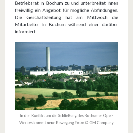
Betriebsrat in Bochum zu und unterbreitet ihnen
a
freiwillig ein Angebot für mögliche Abfindungen.
g
Die Geschäftsleitung hat am Mittwoch die
Mitarbeiter in Bochum während einer darüber
:
informiert.
E
c
k
p
u
n
k
t
In den Konflikt um die Schließung des Bochumer Opel-
e
Werkes kommt neue Bewegung Foto: © GM Company