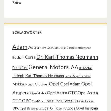
Zafira
SCHLAGWÖRTER
Adam
Astra
astra gtc opc
Betriebsrat
Astra G OPC
Dr. Karl-Thomas Neumann
Corsa
Bochum
General Motors
IAA
Frankfurt
IG Metall
Karl Thomas Neumann
Insignia
Lena Meyer Landrut
Opel
Opel
Opel Adam
Mokka
Oldtimer
Monza
Ampera
Opel Astra GTC
Opel Astra
Opel Astra
GTC OPC
Opel Corsa D
Opel Corsa
Opel Combo 2012
Opel Insignia
Opel GT
OPC
Opel IAA 2011
Opel Elektroauto