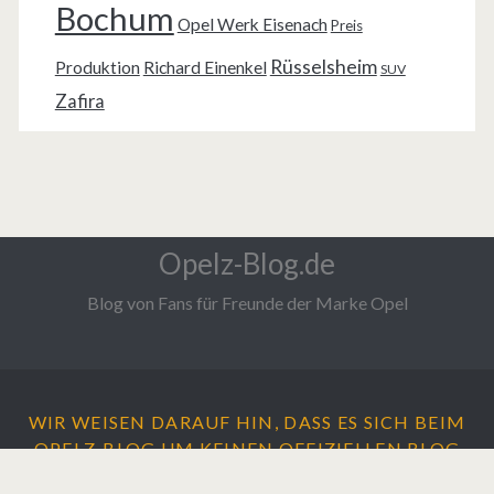
Bochum
Opel Werk Eisenach
Preis
Rüsselsheim
Produktion
Richard Einenkel
SUV
Zafira
Opelz-Blog.de
Blog von Fans für Freunde der Marke Opel
WIR WEISEN DARAUF HIN, DASS ES SICH BEIM
OPELZ-BLOG UM
KEINEN
OFFIZIELLEN BLOG
DER ADAM OPEL AG HANDELT.