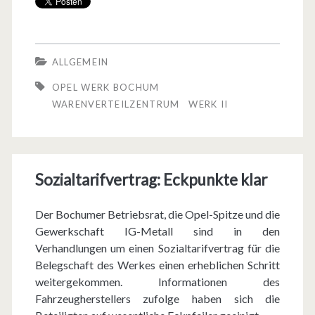
r
k
B
ALLGEMEIN
o
OPEL WERK BOCHUM
c
WARENVERTEILZENTRUM
WERK II
h
u
Sozialtarifvertrag: Eckpunkte klar
m
:
Der Bochumer Betriebsrat, die Opel-Spitze und die
O
Gewerkschaft IG-Metall sind in den
Verhandlungen um einen Sozialtarifvertrag für die
p
Belegschaft des Werkes einen erheblichen Schritt
e
weitergekommen. Informationen des
Fahrzeugherstellers zufolge haben sich die
l