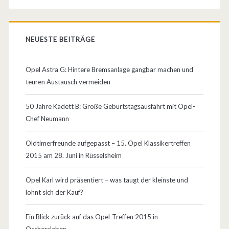
f
g
NEUESTE BEITRÄGE
e
n
Opel Astra G: Hintere Bremsanlage gangbar machen und
o
teuren Austausch vermeiden
m
50 Jahre Kadett B: Große Geburtstagsausfahrt mit Opel-
m
Chef Neumann
e
Oldtimerfreunde aufgepasst – 15. Opel Klassikertreffen
n
2015 am 28. Juni in Rüsselsheim
Opel Karl wird präsentiert – was taugt der kleinste und
lohnt sich der Kauf?
Ein Blick zurück auf das Opel-Treffen 2015 in