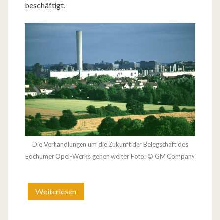
e
beschäftigt.
k
l
a
r
Die Verhandlungen um die Zukunft der Belegschaft des
Bochumer Opel-Werks gehen weiter Foto: © GM Company
Weiterlesen
V
e