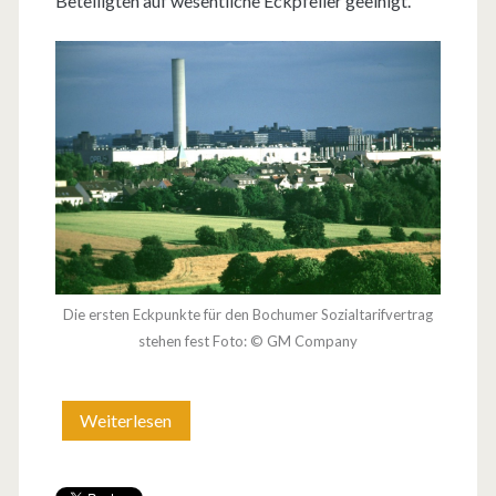
Beteiligten auf wesentliche Eckpfeiler geeinigt.
e
r
w
e
i
t
e
r
Die ersten Eckpunkte für den Bochumer Sozialtarifvertrag
stehen fest Foto: © GM Company
t
W
Weiterlesen
S
a
o
r