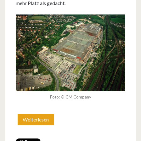
mehr Platz als gedacht.
Foto: © GM Company
Weiterlesen
W
e