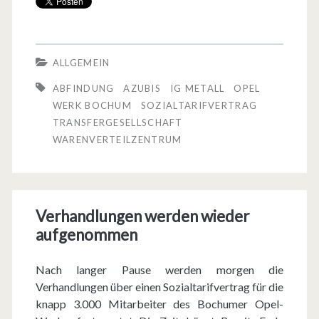
z
e
i
n
a
v
ALLGEMEIN
l
e
ABFINDUNG
AZUBIS
IG METALL
OPEL
t
WERK BOCHUM
SOZIALTARIFVERTRAG
r
TRANSFERGESELLSCHAFT
a
t
WARENVERTEILZENTRUM
r
e
i
i
f
l
Verhandlungen werden wieder
aufgenommen
v
z
e
e
Nach langer Pause werden morgen die
r
Verhandlungen über einen Sozialtarifvertrag für die
n
knapp 3.000 Mitarbeiter des Bochumer Opel-
t
t