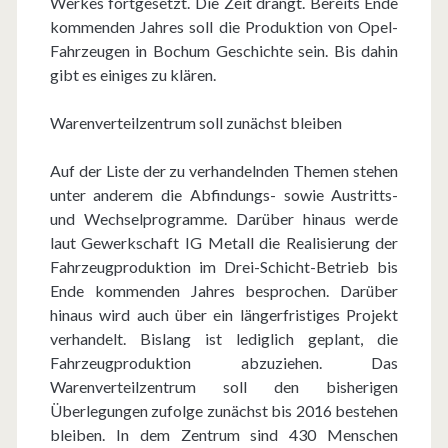
Werkes fortgesetzt. Die Zeit drängt. Bereits Ende
r
kommenden Jahres soll die Produktion von Opel-
r
Fahrzeugen in Bochum Geschichte sein. Bis dahin
a
u
gibt es einiges zu klären.
g
m
Warenverteilzentrum soll zunächst bleiben
:
E
Auf der Liste der zu verhandelnden Themen stehen
unter anderem die Abfindungs- sowie Austritts-
c
und Wechselprogramme. Darüber hinaus werde
k
laut Gewerkschaft IG Metall die Realisierung der
Fahrzeugproduktion im Drei-Schicht-Betrieb bis
p
Ende kommenden Jahres besprochen. Darüber
u
hinaus wird auch über ein längerfristiges Projekt
verhandelt. Bislang ist lediglich geplant, die
n
Fahrzeugproduktion abzuziehen. Das
k
Warenverteilzentrum soll den bisherigen
Überlegungen zufolge zunächst bis 2016 bestehen
t
bleiben. In dem Zentrum sind 430 Menschen