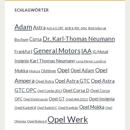
SCHLAGWÖRTER
Adam
Astra
astra gtc opc
Betriebsrat
Astra G OPC
Dr. Karl-Thomas Neumann
Corsa
Bochum
General Motors
IAA
Frankfurt
IG Metall
Karl Thomas Neumann
Insignia
Lena Meyer Landrut
Opel
Opel
Opel Adam
Mokka
Oldtimer
Monza
Ampera
Opel Astra GTC
Opel Astra
Opel Astra
GTC OPC
Opel Corsa D
Opel Corsa
Opel Combo 2012
Opel Insignia
Opel GT
OPC
Opel IAA 2011
Opel Elektroauto
Opel Mokka
Opel Kadett B
Opel Kapitän
Opel Kadett C
Opel
Opel Werk
Opel Rekord
Olympia