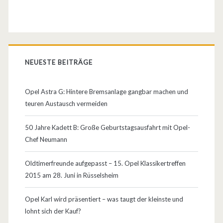
t
e
l
NEUESTE BEITRÄGE
l
e
Opel Astra G: Hintere Bremsanlage gangbar machen und
n
teuren Austausch vermeiden
–
50 Jahre Kadett B: Große Geburtstagsausfahrt mit Opel-
b
Chef Neumann
e
Oldtimerfreunde aufgepasst – 15. Opel Klassikertreffen
k
2015 am 28. Juni in Rüsselsheim
a
Opel Karl wird präsentiert – was taugt der kleinste und
n
lohnt sich der Kauf?