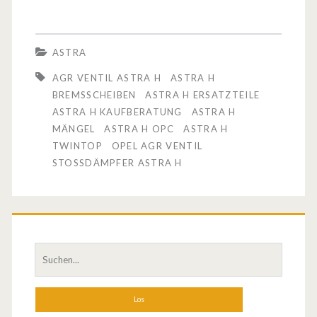
r
a
ASTRA
H
AGR VENTIL ASTRA H
ASTRA H
–
BREMSSCHEIBEN
ASTRA H ERSATZTEILE
ASTRA H KAUFBERATUNG
ASTRA H
K
MÄNGEL
ASTRA H OPC
ASTRA H
a
TWINTOP
OPEL AGR VENTIL
STOSSDÄMPFER ASTRA H
u
f
b
e
S
u
r
c
a
h