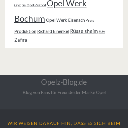
Opel Werk
Opel Rekord
Olympia
Bochum
Opel Werk Eisenach
Preis
Rüsselsheim
Produktion
Richard Einenkel
SUV
Zafira
Opelz-Blog.de
Blog von Fans für Freunde der Marke Opel
WIR WEISEN DARAUF HIN, DASS ES SICH BEIM