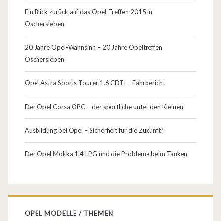
n
Ein Blick zurück auf das Opel-Treffen 2015 in
t
Oschersleben
e
20 Jahre Opel-Wahnsinn – 20 Jahre Opeltreffen
M
Oschersleben
ä
Opel Astra Sports Tourer 1.6 CDTI – Fahrbericht
n
Der Opel Corsa OPC – der sportliche unter den Kleinen
g
e
Ausbildung bei Opel – Sicherheit für die Zukunft?
l
Der Opel Mokka 1.4 LPG und die Probleme beim Tanken
u
n
d
OPEL MODELLE / THEMEN
g