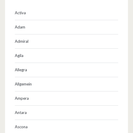
ü
Activa
n
Adam
s
Admiral
t
i
Agila
g
Allegra
e
Allgemein
E
r
Ampera
s
Antara
a
Ascona
t