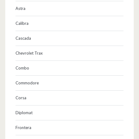
z
Astra
t
Calibra
e
Cascada
i
l
Chevrolet Trax
e
Combo
…
Commodore
Corsa
Diplomat
Frontera