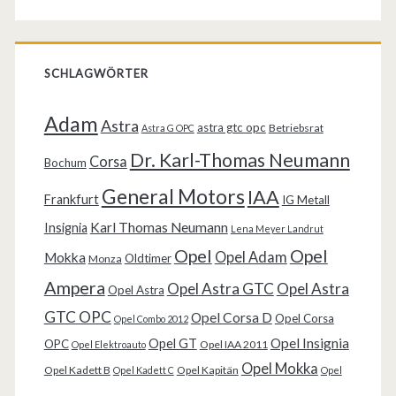
SCHLAGWÖRTER
Adam
Astra
astra gtc opc
Betriebsrat
Astra G OPC
Dr. Karl-Thomas Neumann
Corsa
Bochum
General Motors
IAA
Frankfurt
IG Metall
Karl Thomas Neumann
Insignia
Lena Meyer Landrut
Opel
Opel
Opel Adam
Mokka
Oldtimer
Monza
Ampera
Opel Astra GTC
Opel Astra
Opel Astra
GTC OPC
Opel Corsa D
Opel Corsa
Opel Combo 2012
Opel Insignia
Opel GT
OPC
Opel IAA 2011
Opel Elektroauto
Opel Mokka
Opel Kadett B
Opel Kapitän
Opel Kadett C
Opel