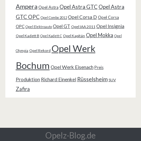
Ampera
Opel Astra GTC
Opel Astra
Opel Astra
GTC OPC
Opel Corsa D
Opel Corsa
Opel Combo 2012
Opel Insignia
Opel GT
OPC
Opel IAA 2011
Opel Elektroauto
Opel Mokka
Opel Kadett B
Opel Kapitän
Opel Kadett C
Opel
Opel Werk
Opel Rekord
Olympia
Bochum
Opel Werk Eisenach
Preis
Rüsselsheim
Produktion
Richard Einenkel
SUV
Zafira
Opelz-Blog.de