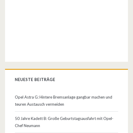
F
L
E
X
=
L
e
i
NEUESTE BEITRÄGE
s
t
Opel Astra G: Hintere Bremsanlage gangbar machen und
teuren Austausch vermeiden
u
n
50 Jahre Kadett B: Große Geburtstagsausfahrt mit Opel-
Chef Neumann
g