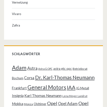
Vernetzung
Vivaro
Zafira
SCHLAGWÖRTER
Adam
Astra
astra gtc opc
Betriebsrat
Astra G OPC
Dr. Karl-Thomas Neumann
Corsa
Bochum
General Motors
IAA
Frankfurt
IG Metall
Karl Thomas Neumann
Insignia
Lena Meyer Landrut
Opel
Opel
Opel Adam
Mokka
Oldtimer
Monza