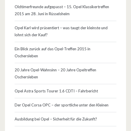
s
Oldtimerfreunde aufgepasst – 15. Opel Klassikertreffen
2015 am 28. Juni in Rüsselsheim
s
t
Opel Karl wird präsentiert – was taugt der kleinste und
lohnt sich der Kauf?
a
r
Ein Blick zurück auf das Opel-Treffen 2015 in
Oschersleben
k
u
20 Jahre Opel-Wahnsinn – 20 Jahre Opeltreffen
Oschersleben
n
d
Opel Astra Sports Tourer 1.6 CDTI – Fahrbericht
U
Der Opel Corsa OPC – der sportliche unter den Kleinen
m
Ausbildung bei Opel – Sicherheit für die Zukunft?
w