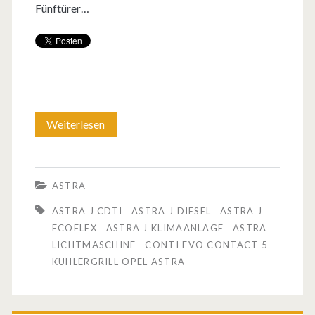
Fünftürer…
Weiterlesen
D
e
r
ASTRA
n
ASTRA J CDTI
ASTRA J DIESEL
ASTRA J
e
ECOFLEX
ASTRA J KLIMAANLAGE
ASTRA
LICHTMASCHINE
CONTI EVO CONTACT 5
u
KÜHLERGRILL OPEL ASTRA
e
O