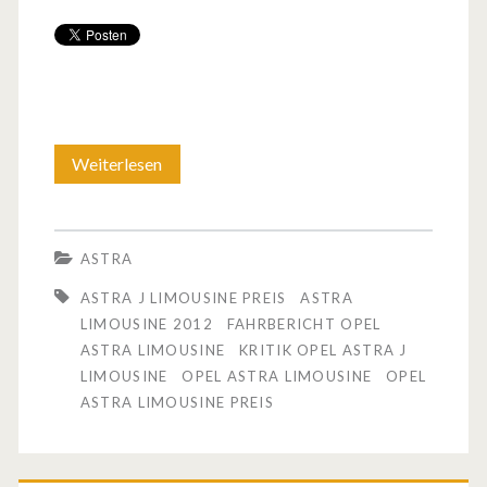
Weiterlesen
A
n
g
ASTRA
e
ASTRA J LIMOUSINE PREIS
ASTRA
t
LIMOUSINE 2012
FAHRBERICHT OPEL
ASTRA LIMOUSINE
KRITIK OPEL ASTRA J
e
LIMOUSINE
OPEL ASTRA LIMOUSINE
OPEL
s
ASTRA LIMOUSINE PREIS
t
e