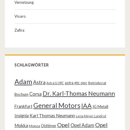
Vernetzung
Vivaro
Zafira
SCHLAGWÖRTER
Adam
Astra
astra gtc opc
Betriebsrat
Astra G OPC
Dr. Karl-Thomas Neumann
Corsa
Bochum
General Motors
IAA
Frankfurt
IG Metall
Karl Thomas Neumann
Insignia
Lena Meyer Landrut
Opel
Opel
Opel Adam
Mokka
Oldtimer
Monza