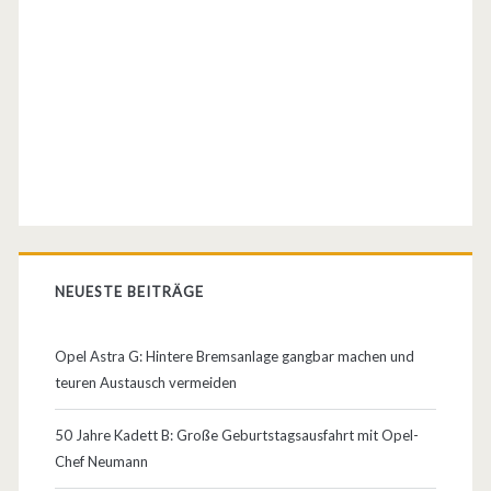
L
i
m
o
u
s
i
n
NEUESTE BEITRÄGE
e
Opel Astra G: Hintere Bremsanlage gangbar machen und
2
teuren Austausch vermeiden
0
50 Jahre Kadett B: Große Geburtstagsausfahrt mit Opel-
1
Chef Neumann
2