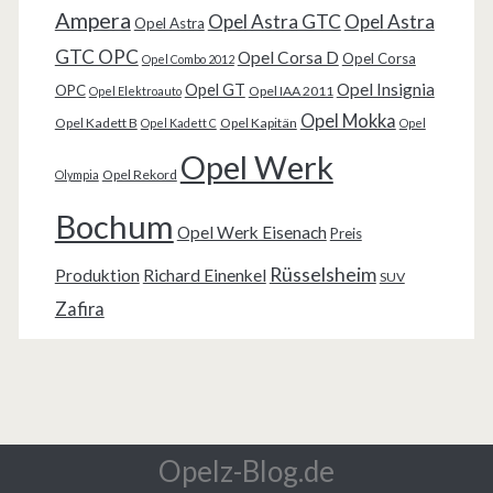
Ampera
Opel Astra GTC
Opel Astra
Opel Astra
GTC OPC
Opel Corsa D
Opel Corsa
Opel Combo 2012
Opel Insignia
Opel GT
OPC
Opel IAA 2011
Opel Elektroauto
Opel Mokka
Opel Kadett B
Opel Kapitän
Opel Kadett C
Opel
Opel Werk
Opel Rekord
Olympia
Bochum
Opel Werk Eisenach
Preis
Rüsselsheim
Produktion
Richard Einenkel
SUV
Zafira
Opelz-Blog.de